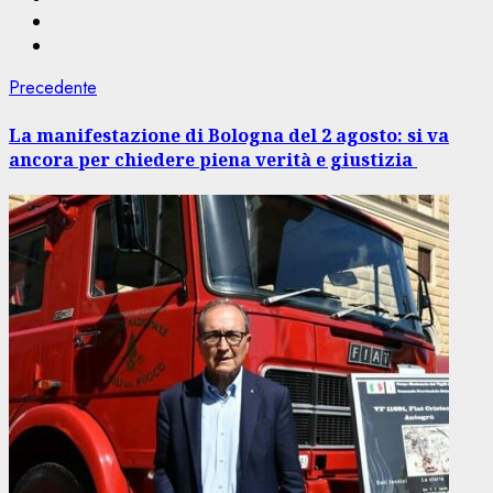
Navigazione
Articolo
Precedente
precedente:
articolo
La manifestazione di Bologna del 2 agosto: si va
ancora per chiedere piena verità e giustizia