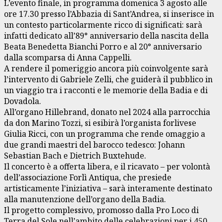
L’evento finale, in programma domenica 3 agosto alle
ore 17.30 presso l’Abbazia di Sant’Andrea, si inserisce in
un contesto particolarmente ricco di significati: sarà
infatti dedicato all’89° anniversario della nascita della
Beata Benedetta Bianchi Porro e al 20° anniversario
dalla scomparsa di Anna Cappelli.
A rendere il pomeriggio ancora più coinvolgente sarà
l’intervento di Gabriele Zelli, che guiderà il pubblico in
un viaggio tra i racconti e le memorie della Badia e di
Dovadola.
All’organo Hillebrand, donato nel 2024 alla parrocchia
da don Marino Tozzi, si esibirà l’organista forlivese
Giulia Ricci, con un programma che rende omaggio a
due grandi maestri del barocco tedesco: Johann
Sebastian Bach e Dietrich Buxtehude.
Il concerto è a offerta libera, e il ricavato – per volontà
dell’associazione Forlì Antiqua, che presiede
artisticamente l’iniziativa – sarà interamente destinato
alla manutenzione dell’organo della Badia.
Il progetto complessivo, promosso dalla Pro Loco di
Terra del Sole nell’ambito delle celebrazioni per i 450