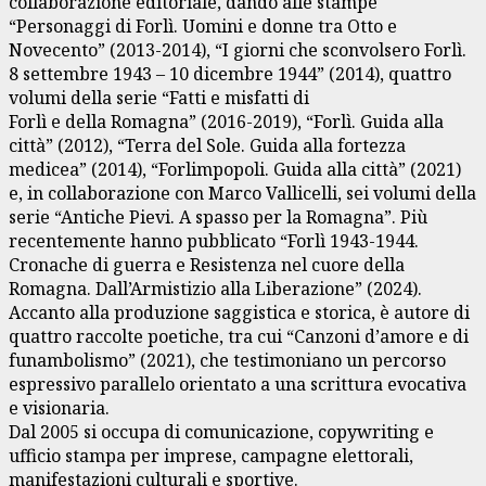
collaborazione editoriale, dando alle stampe
“Personaggi di Forlì. Uomini e donne tra Otto e
Novecento” (2013-2014), “I giorni che sconvolsero Forlì.
8 settembre 1943 – 10 dicembre 1944” (2014), quattro
volumi della serie “Fatti e misfatti di
Forlì e della Romagna” (2016-2019), “Forlì. Guida alla
città” (2012), “Terra del Sole. Guida alla fortezza
medicea” (2014), “Forlimpopoli. Guida alla città” (2021)
e, in collaborazione con Marco Vallicelli, sei volumi della
serie “Antiche Pievi. A spasso per la Romagna”. Più
recentemente hanno pubblicato “Forlì 1943-1944.
Cronache di guerra e Resistenza nel cuore della
Romagna. Dall’Armistizio alla Liberazione” (2024).
Accanto alla produzione saggistica e storica, è autore di
quattro raccolte poetiche, tra cui “Canzoni d’amore e di
funambolismo” (2021), che testimoniano un percorso
espressivo parallelo orientato a una scrittura evocativa
e visionaria.
Dal 2005 si occupa di comunicazione, copywriting e
ufficio stampa per imprese, campagne elettorali,
manifestazioni culturali e sportive.