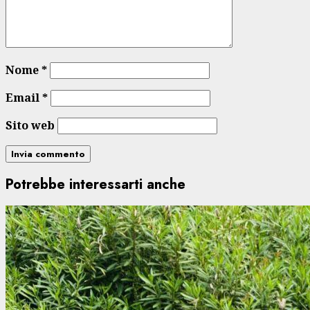
Nome
*
Email
*
Sito web
Potrebbe interessarti anche