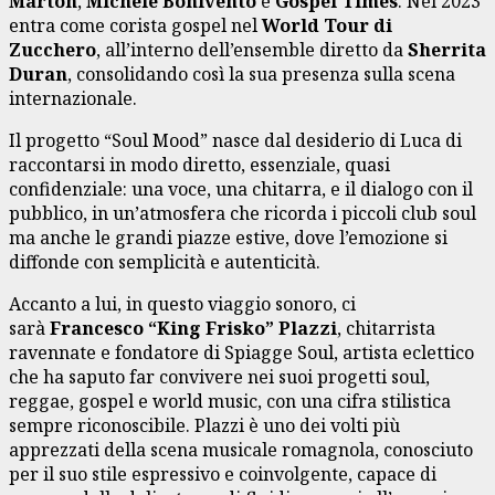
Marton
,
Michele Bonivento
e
Gospel Times
. Nel 2023
entra come corista gospel nel
World Tour di
Zucchero
, all’interno dell’ensemble diretto da
Sherrita
Duran
, consolidando così la sua presenza sulla scena
internazionale.
Il progetto “Soul Mood” nasce dal desiderio di Luca di
raccontarsi in modo diretto, essenziale, quasi
confidenziale: una voce, una chitarra, e il dialogo con il
pubblico, in un’atmosfera che ricorda i piccoli club soul
ma anche le grandi piazze estive, dove l’emozione si
diffonde con semplicità e autenticità.
Accanto a lui, in questo viaggio sonoro, ci
sarà
Francesco “King Frisko” Plazzi
, chitarrista
ravennate e fondatore di Spiagge Soul, artista eclettico
che ha saputo far convivere nei suoi progetti soul,
reggae, gospel e world music, con una cifra stilistica
sempre riconoscibile. Plazzi è uno dei volti più
apprezzati della scena musicale romagnola, conosciuto
per il suo stile espressivo e coinvolgente, capace di