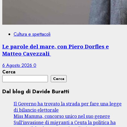
Cultura e spettacoli
Le parole del mare, con Piero Dorfles e
Matteo Cavezzali
6 Agosto 2026
0
Cerca
Cerca
Dal blog di Davide Buratti
Il Governo ha trovato la strada per fare una legge
di bilancio elettorale
Miss Mamma, concorso unico nel suo genere
Sull’invasione di migranti a Ceuta la politica ha