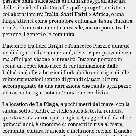
passare dalla delicatezza di fluidi arpeggi all’energia
delle ritmiche funk. Con alle spalle progetti artistici e
collaborazioni tra
Italia
,
Stati Uniti
e
Africa
, e una
lunga attività come promotore culturale, la sua chitarra
non è solo uno strumento musicale, ma un ponte tra le
persone, i generi e le comunità.
L’incontro tra Luca Bright e Francesco Plazzi è dunque
un dialogo tra due anime soul, diverse per provenienza
ma affini per visione e intensità. Insieme portano in
scena un repertorio ricco di contaminazioni: dalle
ballad soul alle vibrazioni funk, dai brani originali alle
reinterpretazioni sentite di grandi classici, il tutto
accompagnato da una narrazione che rende ogni pezzo
un racconto, ogni nota un’emozione condivisa.
La location de
La Plage
, a pochi metri dal mare, con la
sabbia sotto i piedi e le stelle sopra la testa, renderà
questa serata ancora più magica. Spiagge Soul, da oltre
quindici anni, è sinonimo di concerti in riva al mare,
comunità, cultura musicale e inclusione sociale. E anche