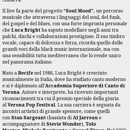
Il live fa parte del progetto
“Soul Mood”,
un percorso
musicale che attraversa i linguaggi del soul, del funk,
del gospel e del blues, con una forte impronta personale
che
Luca Bright
ha saputo modellare negli anni tra
palchi, dischi e collaborazioni prestigiose. Il suo timbro
vocale, capace di dolcezza e forza, ricorda quello delle
grandi voci della black music internazionale, ma con
una sensibilità tutta mediterranea che lo rende unico
nel panorama italiano.
Nato a
Recife
nel 1986, Luca Bright è cresciuto
musicalmente in Italia, dove ha studiato canto moderno
e si è diplomato all’
Accademia Superiore di Canto di
Verona
. Autore e interprete, ha ricevuto importanti
riconoscimenti tra cui il premio speciale della giuria
al
Verona Pop Festival
. La sua carriera è segnata da
incontri artistici di grande spessore, come quelli
con
Stan Sargeant
(bassista di
Al Jarreau
e
accompagnatore di
Stevie Wonder
),
Tolo