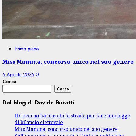
Primo piano
Miss Mamma, concorso unico nel suo genere
6 Agosto 2026
0
Cerca
Cerca
Dal blog di Davide Buratti
Il Governo ha trovato la strada per fare una legge
di bilancio elettorale
Miss Mamma, concorso unico nel suo genere
Sull’invasione di migranti a Ceuta la politica ha