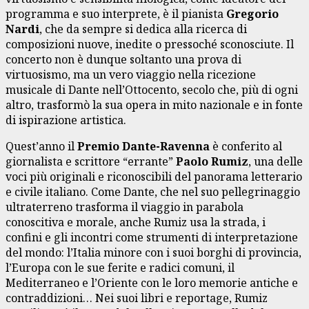
programma e suo interprete, è il pianista
Gregorio
Nardi
, che da sempre si dedica alla ricerca di
composizioni nuove, inedite o pressoché sconosciute. Il
concerto non è dunque soltanto una prova di
virtuosismo, ma un vero viaggio nella ricezione
musicale di Dante nell’Ottocento, secolo che, più di ogni
altro, trasformò la sua opera in mito nazionale e in fonte
di ispirazione artistica.
Quest’anno il
Premio Dante-Ravenna
è conferito al
giornalista e scrittore “errante”
Paolo Rumiz
, una delle
voci più originali e riconoscibili del panorama letterario
e civile italiano. Come Dante, che nel suo pellegrinaggio
ultraterreno trasforma il viaggio in parabola
conoscitiva e morale, anche Rumiz usa la strada, i
confini e gli incontri come strumenti di interpretazione
del mondo: l’Italia minore con i suoi borghi di provincia,
l’Europa con le sue ferite e radici comuni, il
Mediterraneo e l’Oriente con le loro memorie antiche e
contraddizioni… Nei suoi libri e reportage, Rumiz