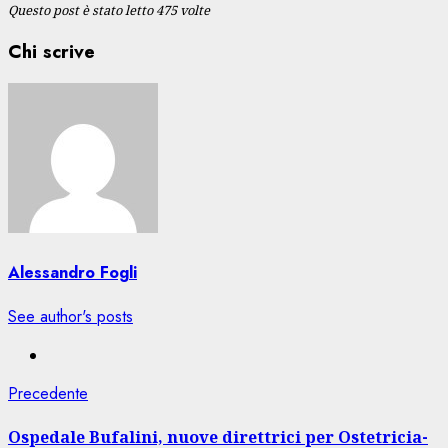
Questo post è stato letto 475 volte
Chi scrive
Alessandro Fogli
See author's posts
Navigazione
Articolo
Precedente
precedente:
articolo
Ospedale Bufalini, nuove direttrici per Ostetricia-