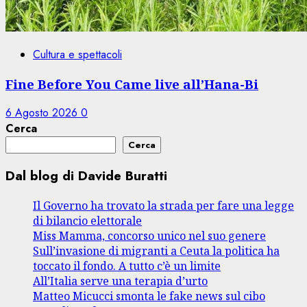
Cultura e spettacoli
Fine Before You Came live all’Hana-Bi
6 Agosto 2026
0
Cerca
Cerca
Dal blog di Davide Buratti
Il Governo ha trovato la strada per fare una legge
di bilancio elettorale
Miss Mamma, concorso unico nel suo genere
Sull’invasione di migranti a Ceuta la politica ha
toccato il fondo. A tutto c’è un limite
All’Italia serve una terapia d’urto
Matteo Micucci smonta le fake news sul cibo