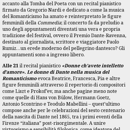
accanto alla Tomba del Poeta con un recital pianistico
firmato da Gregorio Nardi e dedicato a come la musica
del Romanticismo ha amato e reinterpretato le figure
femminili della
Commedia
; il concerto fa da preludio a
uno degli appuntamenti diventati una vera e propria
tradizione del festival, ovvero il Premio Dante-Ravenna,
destinato al giornalista, scrittore e viaggiatore Paolo
Rumiz…un erede moderno del pellegrino dantesco? Gli
appuntamenti sono a ingresso libero.
Alle 21
il recital pianistico
«
Donne ch’avete intelletto
d’amore
». Le donne di Dante nella musica del
Romanticismo
evoca Beatrice, Francesca, Pia e altre
figure femminili attraverso il repertorio di compositori
come Liszt e Prokof’ev, ma anche pagine meno note
come quelle di Hans von Bülow, Hermann Goetz,
Antonio Scontrino e Teodulo Mabellini – quest’ultimo
compose anche per le celebrazioni del sesto centenario
della nascita di Dante nel 1865, tra i primi eventi della
Firenze “italiana” post-risorgimentale. A unire
virtuosismo e sensibilità filologica, come ideatore del