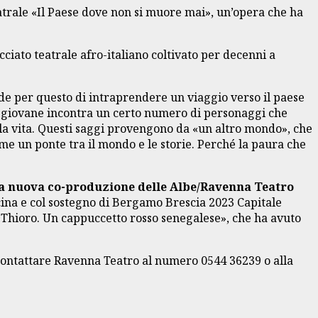
atrale «Il Paese dove non si muore mai», un’opera che ha
cciato teatrale afro-italiano coltivato per decenni a
ide per questo di intraprendere un viaggio verso il paese
 la giovane incontra un certo numero di personaggi che
e la vita. Questi saggi provengono da «un altro mondo», che
come un ponte tra il mondo e le storie. Perché la paura che
a nuova co-produzione delle Albe/Ravenna Teatro
ina e col sostegno di Bergamo Brescia 2023 Capitale
o «Thioro. Un cappuccetto rosso senegalese», che ha avuto
contattare Ravenna Teatro al numero 0544 36239 o alla