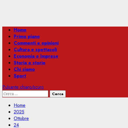
Menu
Home
principale
Primo piano
Commenti e opinioni
Cultura e spettacoli
Economia e Imprese
Storia e storie
Chi siamo
Sport
Pulsante chiaro/scuro
Ricerca
per:
Home
2025
Ottobre
24