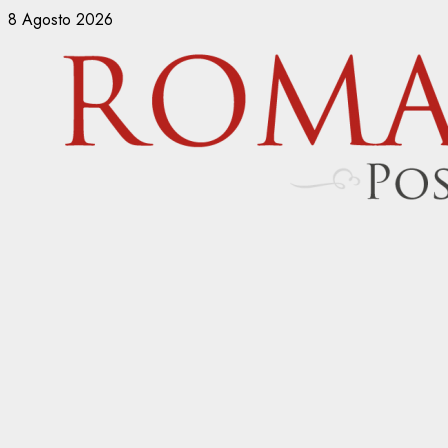
Vai
8 Agosto 2026
al
contenuto