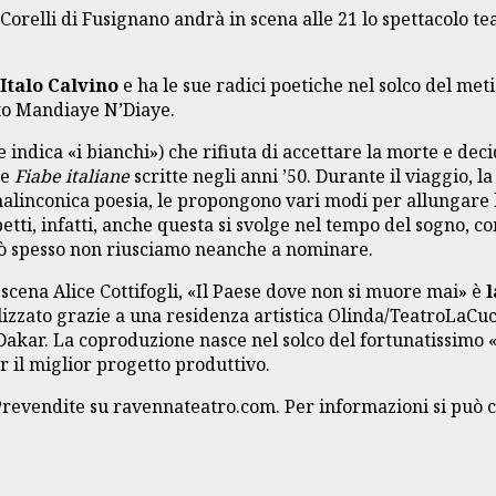
relli di Fusignano andrà in scena alle 21 lo spettacolo te
 Italo Calvino
e ha le sue radici poetiche nel solco del meti
nto Mandiaye N’Diaye.
indica «i bianchi») che rifiuta di accettare la morte e dec
ue
Fiabe italiane
scritte negli anni ’50. Durante il viaggio,
 e malinconica poesia, le propongono vari modi per allungar
spetti, infatti, anche questa si svolge nel tempo del sogno, 
erò spesso non riusciamo neanche a nominare.
scena Alice Cottifogli, «Il Paese dove non si muore mai» è
l
zzato grazie a una residenza artistica Olinda/TeatroLaCuc
 di Dakar. La coproduzione nasce nel solco del fortunatissim
r il miglior progetto produttivo.
Prevendite su ravennateatro.com. Per informazioni si può 