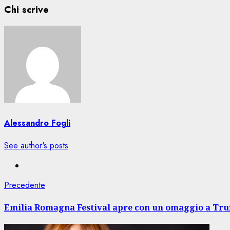
Chi scrive
Alessandro Fogli
See author's posts
Navigazione
Articolo
Precedente
precedente:
articolo
Emilia Romagna Festival apre con un omaggio a Tru