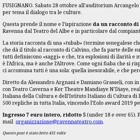
FUSIGNANO. Sabato 28 ottobre all’auditorium Arcangelo Co
per tema il dialogo tra le culture.
Questa prende il nome e l’ispirazione
da un racconto di
Ravenna dal Teatro del Albe e in particolare dal compia
La storia racconta di una «tubab» (termine senegalese che 
che dà il titolo al racconto di Calvino, che fa parte delle s
tutti definiscono «saggi» e che, tra esplosioni di ilarità
è l’Africa, ma è anche l’Altrove. Come ogni fiaba che si ri
ci accomuna tutti è una sola: quella inesorabile, e che p
Diretto da Alessandro Argnani e Damiano Grasseli, con in 
con Teatro Caverna e Ker Theatre Mandiaye N’Diaye, reali
Italiana della Cultura e dell’Istituto Italiano di Cultura
500 repliche in tutta Italia, vincendo l’Eolo award 2019 pe
Ingresso 7 euro intero, ridotto 5
(under 18 e over 65). 
mail
organizzazione@ravennateatro.com
.
Questo post è stato letto 431 volte