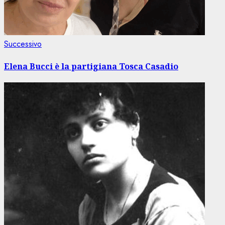
Articolo
Successivo
successivo:
Elena Bucci è la partigiana Tosca Casadio