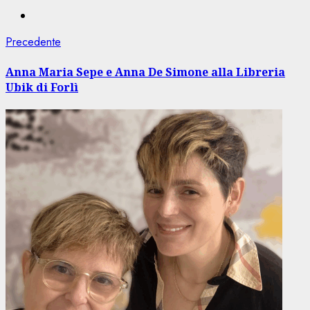
Navigazione
Articolo
Precedente
precedente:
articolo
Anna Maria Sepe e Anna De Simone alla Libreria
Ubik di Forlì