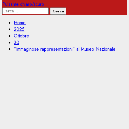
Pulsante chiaro/scuro
Ricerca
per:
Home
2025
Ottobre
30
“Immaginose rappresentazioni” al Museo Nazionale