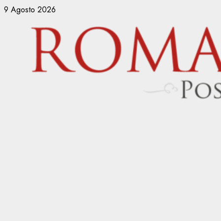
Vai
9 Agosto 2026
al
contenuto