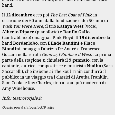
band.
Il
12 dicembre
ecco poi
The Last Coat of Pink
: in
occasione dei 60 anni dalla fondazione e dei 50 anni di
Wish You Were Here
, il trio
Kathya West
(voce),
Alberto Dipace
(pianoforte) e
Danilo Gallo
(contrabbasso) omaggia i Pink Floyd. Il
19 dicembre
la
band
Borderlobo
, con
Ellade Bandini e Flaco
Biondini
, omaggia Fabrizio De Andrè e Francesco
Guccini nella serata
Genova, l’Emilia e il West
. La prima
parte della stagione si chiuderà il
9 gennaio
, con la
cantante, autrice, compositrice e musicista
Nudha
(Sara
Zaccarelli), che insieme ai The Soul Train condurrà il
pubblico in un viaggio tra i classici di Aretha Franklin,
Sam Cooke e Ray Charles, fino al soul più moderno di
Amy Winehouse.
Info: teatrosocjale.it
Questo post è stato letto 519 volte