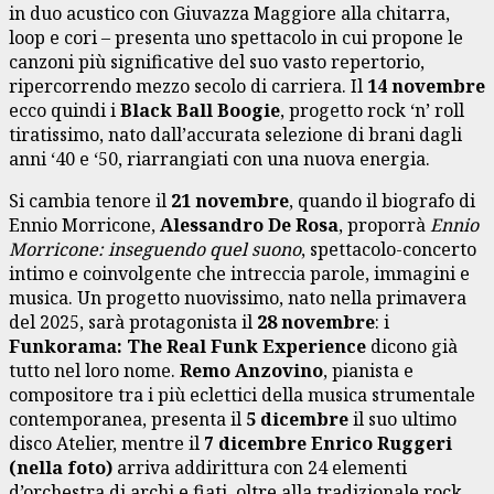
in duo acustico con Giuvazza Maggiore alla chitarra,
loop e cori – presenta uno spettacolo in cui propone le
canzoni più significative del suo vasto repertorio,
ripercorrendo mezzo secolo di carriera. Il
14 novembre
ecco quindi i
Black Ball Boogie
, progetto rock ‘n’ roll
tiratissimo, nato dall’accurata selezione di brani dagli
anni ‘40 e ‘50, riarrangiati con una nuova energia.
Si cambia tenore il
21 novembre
, quando il biografo di
Ennio Morricone,
Alessandro De Rosa
, proporrà
Ennio
Morricone: inseguendo quel suono
, spettacolo-concerto
intimo e coinvolgente che intreccia parole, immagini e
musica. Un progetto nuovissimo, nato nella primavera
del 2025, sarà protagonista il
28 novembre
: i
Funkorama: The Real Funk Experience
dicono già
tutto nel loro nome.
Remo Anzovino
, pianista e
compositore tra i più eclettici della musica strumentale
contemporanea, presenta il
5 dicembre
il suo ultimo
disco Atelier, mentre il
7 dicembre Enrico Ruggeri
(nella foto)
arriva addirittura con 24 elementi
d’orchestra di archi e fiati, oltre alla tradizionale rock