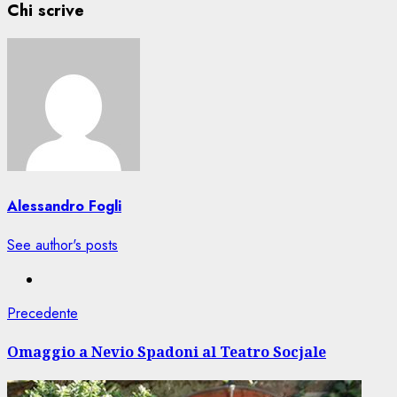
Chi scrive
Alessandro Fogli
See author's posts
Navigazione
Articolo
Precedente
precedente:
articolo
Omaggio a Nevio Spadoni al Teatro Socjale