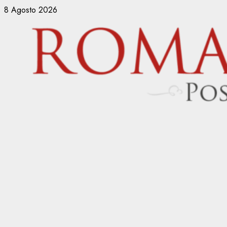
Vai
8 Agosto 2026
al
contenuto