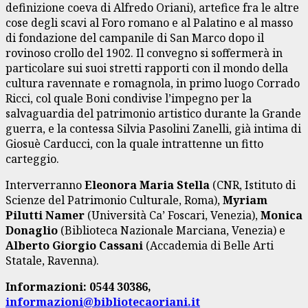
definizione coeva di Alfredo Oriani), artefice fra le altre
cose degli scavi al Foro romano e al Palatino e al masso
di fondazione del campanile di San Marco dopo il
rovinoso crollo del 1902. Il convegno si soffermerà in
particolare sui suoi stretti rapporti con il mondo della
cultura ravennate e romagnola, in primo luogo Corrado
Ricci, col quale Boni condivise l’impegno per la
salvaguardia del patrimonio artistico durante la Grande
guerra, e la contessa Silvia Pasolini Zanelli, già intima di
Giosuè Carducci, con la quale intrattenne un fitto
carteggio.
Interverranno
Eleonora Maria Stella
(CNR, Istituto di
Scienze del Patrimonio Culturale, Roma),
Myriam
Pilutti Namer
(Università Ca’ Foscari, Venezia),
Monica
Donaglio
(Biblioteca Nazionale Marciana, Venezia) e
Alberto Giorgio Cassani
(Accademia di Belle Arti
Statale, Ravenna).
Informazioni: 0544 30386,
informazioni@bibliotecaoriani.it