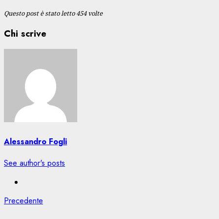
Questo post è stato letto 454 volte
Chi scrive
Alessandro Fogli
See author's posts
Navigazione
Articolo
Precedente
precedente: