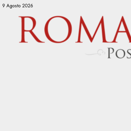
Vai
9 Agosto 2026
al
contenuto