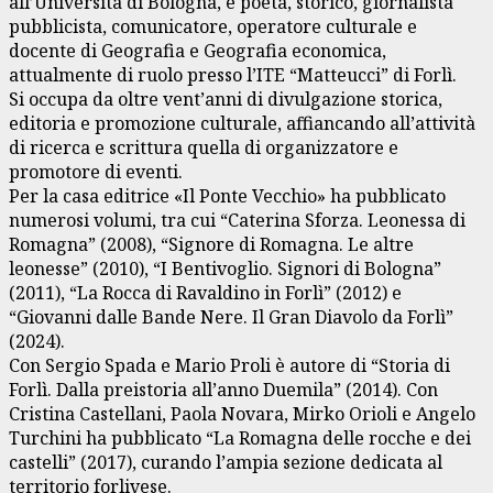
all’Università di Bologna, è poeta, storico, giornalista
pubblicista, comunicatore, operatore culturale e
docente di Geografia e Geografia economica,
attualmente di ruolo presso l’ITE “Matteucci” di Forlì.
Si occupa da oltre vent’anni di divulgazione storica,
editoria e promozione culturale, affiancando all’attività
di ricerca e scrittura quella di organizzatore e
promotore di eventi.
Per la casa editrice «Il Ponte Vecchio» ha pubblicato
numerosi volumi, tra cui “Caterina Sforza. Leonessa di
Romagna” (2008), “Signore di Romagna. Le altre
leonesse” (2010), “I Bentivoglio. Signori di Bologna”
(2011), “La Rocca di Ravaldino in Forlì” (2012) e
“Giovanni dalle Bande Nere. Il Gran Diavolo da Forlì”
(2024).
Con Sergio Spada e Mario Proli è autore di “Storia di
Forlì. Dalla preistoria all’anno Duemila” (2014). Con
Cristina Castellani, Paola Novara, Mirko Orioli e Angelo
Turchini ha pubblicato “La Romagna delle rocche e dei
castelli” (2017), curando l’ampia sezione dedicata al
territorio forlivese.