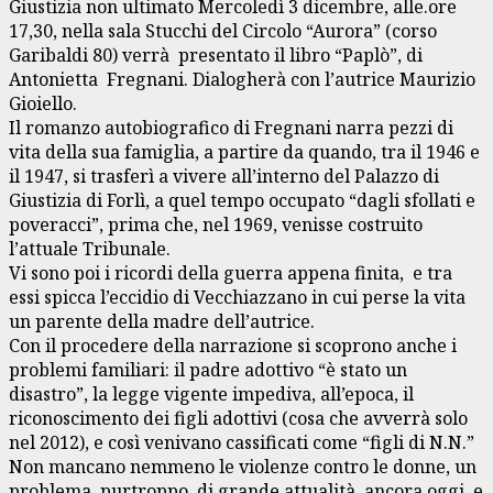
Giustizia non ultimato Mercoledì 3 dicembre, alle.ore
17,30, nella sala Stucchi del Circolo “Aurora” (corso
Garibaldi 80) verrà presentato il libro “Paplò”, di
Antonietta Fregnani. Dialogherà con l’autrice Maurizio
Gioiello.
Il romanzo autobiografico di Fregnani narra pezzi di
vita della sua famiglia, a partire da quando, tra il 1946 e
il 1947, si trasferì a vivere all’interno del Palazzo di
Giustizia di Forlì, a quel tempo occupato “dagli sfollati e
poveracci”, prima che, nel 1969, venisse costruito
l’attuale Tribunale.
Vi sono poi i ricordi della guerra appena finita, e tra
essi spicca l’eccidio di Vecchiazzano in cui perse la vita
un parente della madre dell’autrice.
Con il procedere della narrazione si scoprono anche i
problemi familiari: il padre adottivo “è stato un
disastro”, la legge vigente impediva, all’epoca, il
riconoscimento dei figli adottivi (cosa che avverrà solo
nel 2012), e così venivano cassificati come “figli di N.N.”
Non mancano nemmeno le violenze contro le donne, un
problema, purtroppo, di grande attualità ancora oggi, e