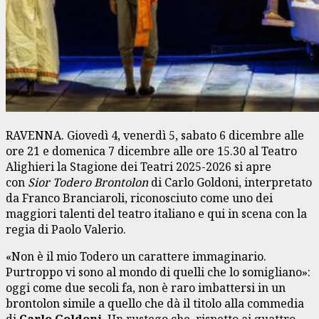
RAVENNA. Giovedì 4, venerdì 5, sabato 6 dicembre alle
ore 21 e domenica 7 dicembre alle ore 15.30 al Teatro
Alighieri la Stagione dei Teatri 2025-2026 si apre
con
Sior Todero Brontolon
di Carlo Goldoni, interpretato
da Franco Branciaroli, riconosciuto come uno dei
maggiori talenti del teatro italiano e qui in scena con la
regia di Paolo Valerio.
«Non è il mio Todero un carattere immaginario.
Purtroppo vi sono al mondo di quelli che lo somigliano»:
oggi come due secoli fa, non è raro imbattersi in un
brontolon simile a quello che dà il titolo alla commedia
di
Carlo Goldoni
. Un rustego che, rispetto ai quattro