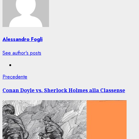
Alessandro Fogli
See author's posts
Navigazione
Articolo
Precedente
precedente:
articolo
Conan Doyle vs. Sherlock Holmes alla Classense