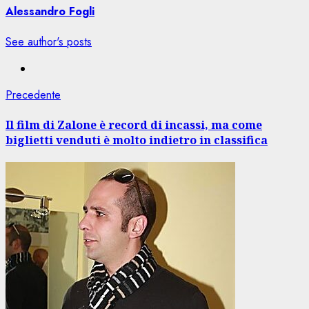
Alessandro Fogli
See author's posts
Navigazione
Articolo
Precedente
precedente:
articolo
Il film di Zalone è record di incassi, ma come
biglietti venduti è molto indietro in classifica