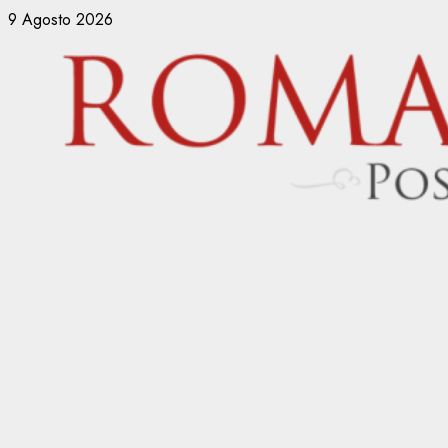
Vai
9 Agosto 2026
al
contenuto