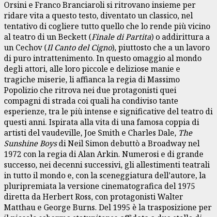
Orsini e Franco Branciaroli si ritrovano insieme per
ridare vita a questo testo, diventato un classico, nel
tentativo di cogliere tutto quello che lo rende più vicino
al teatro di un Beckett (
Finale di Partita
) o addirittura a
un Cechov (
Il Canto del Cigno
), piuttosto che a un lavoro
di puro intrattenimento. In questo omaggio al mondo
degli attori, alle loro piccole e deliziose manie e
tragiche miserie, li affianca la regia di Massimo
Popolizio che ritrova nei due protagonisti quei
compagni di strada coi quali ha condiviso tante
esperienze, tra le più intense e significative del teatro di
questi anni. Ispirata alla vita di una famosa coppia di
artisti del vaudeville, Joe Smith e Charles Dale,
The
Sunshine Boys
di Neil Simon debuttò a Broadway nel
1972 con la regia di Alan Arkin. Numerosi e di grande
successo, nei decenni successivi, gli allestimenti teatrali
in tutto il mondo e, con la sceneggiatura dell’autore, la
pluripremiata la versione cinematografica del 1975
diretta da Herbert Ross, con protagonisti Walter
Matthau e George Burns. Del 1995 è la trasposizione per