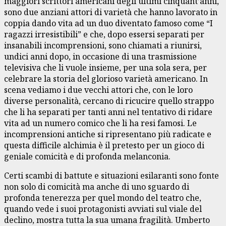
maggiori scrittori americani degli ultimi cinquant’anni,
sono due anziani attori di varietà che hanno lavorato in
coppia dando vita ad un duo diventato famoso come “I
ragazzi irresistibili” e che, dopo essersi separati per
insanabili incomprensioni, sono chiamati a riunirsi,
undici anni dopo, in occasione di una trasmissione
televisiva che li vuole insieme, per una sola sera, per
celebrare la storia del glorioso varietà americano. In
scena vediamo i due vecchi attori che, con le loro
diverse personalità, cercano di ricucire quello strappo
che li ha separati per tanti anni nel tentativo di ridare
vita ad un numero comico che li ha resi famosi. Le
incomprensioni antiche si ripresentano più radicate e
questa difficile alchimia è il pretesto per un gioco di
geniale comicità e di profonda melanconia.
Certi scambi di battute e situazioni esilaranti sono fonte
non solo di comicità ma anche di uno sguardo di
profonda tenerezza per quel mondo del teatro che,
quando vede i suoi protagonisti avviati sul viale del
declino, mostra tutta la sua umana fragilità. Umberto