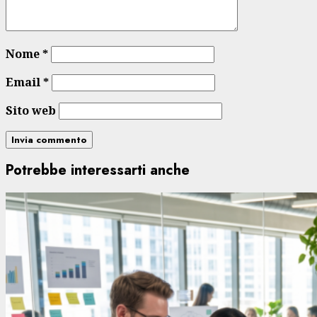
Nome
*
Email
*
Sito web
Potrebbe interessarti anche