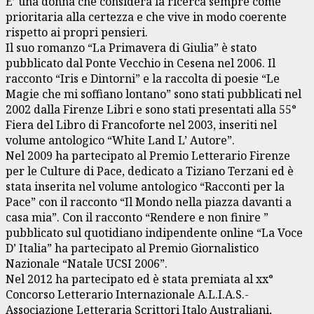
E’ una donna che considera la ricerca sempre come
prioritaria alla certezza e che vive in modo coerente
rispetto ai propri pensieri.
Il suo romanzo “La Primavera di Giulia” è stato
pubblicato dal Ponte Vecchio in Cesena nel 2006. Il
racconto “Iris e Dintorni” e la raccolta di poesie “Le
Magie che mi soffiano lontano” sono stati pubblicati nel
2002 dalla Firenze Libri e sono stati presentati alla 55°
Fiera del Libro di Francoforte nel 2003, inseriti nel
volume antologico “White Land L’ Autore”.
Nel 2009 ha partecipato al Premio Letterario Firenze
per le Culture di Pace, dedicato a Tiziano Terzani ed è
stata inserita nel volume antologico “Racconti per la
Pace” con il racconto “Il Mondo nella piazza davanti a
casa mia”. Con il racconto “Rendere e non finire ”
pubblicato sul quotidiano indipendente online “La Voce
D’ Italia” ha partecipato al Premio Giornalistico
Nazionale “Natale UCSI 2006”.
Nel 2012 ha partecipato ed è stata premiata al xx°
Concorso Letterario Internazionale A.L.I.A.S.-
Associazione Letteraria Scrittori Italo Australiani,