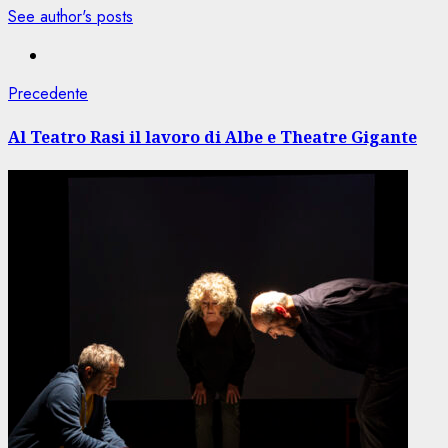
See author's posts
Navigazione
Articolo
Precedente
precedente:
articolo
Al Teatro Rasi il lavoro di Albe e Theatre Gigante