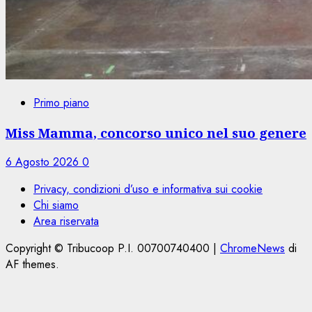
Primo piano
Miss Mamma, concorso unico nel suo genere
6 Agosto 2026
0
Privacy, condizioni d’uso e informativa sui cookie
Chi siamo
Area riservata
Copyright © Tribucoop P.I. 00700740400
|
ChromeNews
di
AF themes.