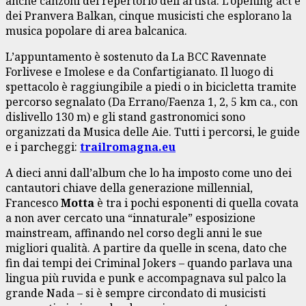
anche canzoni del repertorio dell’artista. L’opening act è
dei Pranvera Balkan, cinque musicisti che esplorano la
musica popolare di area balcanica.
L’appuntamento è sostenuto da La BCC Ravennate
Forlivese e Imolese e da Confartigianato. Il luogo di
spettacolo è raggiungibile a piedi o in bicicletta tramite
percorso segnalato (Da Errano/Faenza 1, 2, 5 km ca., con
dislivello 130 m) e gli stand gastronomici sono
organizzati da Musica delle Aie. Tutti i percorsi, le guide
e i parcheggi:
trailromagna.eu
A dieci anni dall’album che lo ha imposto come uno dei
cantautori chiave della generazione millennial,
Francesco
Motta
è tra i pochi esponenti di quella covata
a non aver cercato una “innaturale” esposizione
mainstream, affinando nel corso degli anni le sue
migliori qualità. A partire da quelle in scena, dato che
fin dai tempi dei Criminal Jokers – quando parlava una
lingua più ruvida e punk e accompagnava sul palco la
grande Nada – si è sempre circondato di musicisti