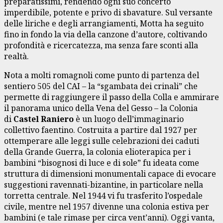
preparatissimi, rendendo ogni suo concerto
imperdibile, potente e privo di sbavature. Sul versante
delle liriche e degli arrangiamenti, Motta ha seguito
fino in fondo la via della canzone d’autore, coltivando
profondità e ricercatezza, ma senza fare sconti alla
realtà.
Nota a molti romagnoli come punto di partenza del
sentiero 505 del CAI – la “sgambata dei crinali” che
permette di raggiungere il passo della Colla e ammirare
il panorama unico della Vena del Gesso – la Colonia
di
Castel Raniero
è un luogo dell’immaginario
collettivo faentino. Costruita a partire dal 1927 per
ottemperare alle leggi sulle celebrazioni dei caduti
della Grande Guerra, la colonia elioterapica per i
bambini “bisognosi di luce e di sole” fu ideata come
struttura di dimensioni monumentali capace di evocare
suggestioni ravennati-bizantine, in particolare nella
torretta centrale. Nel 1944 vi fu trasferito l’ospedale
civile, mentre nel 1957 divenne una colonia estiva per
bambini (e tale rimase per circa vent’anni). Oggi vanta,