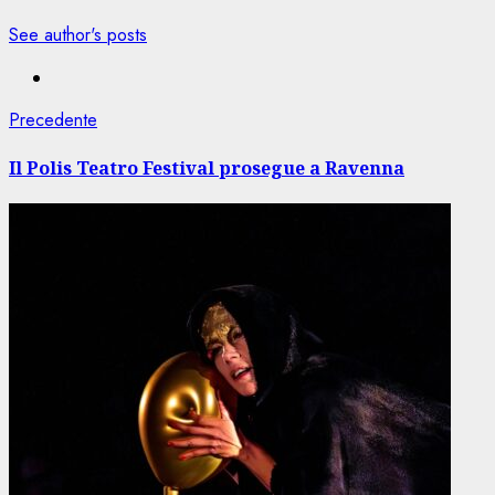
See author's posts
Navigazione
Articolo
Precedente
precedente:
articolo
Il Polis Teatro Festival prosegue a Ravenna