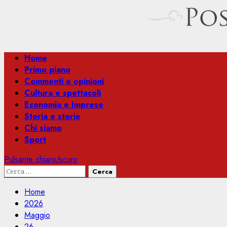
Menu
Home
principale
Primo piano
Commenti e opinioni
Cultura e spettacoli
Economia e Imprese
Storia e storie
Chi siamo
Sport
Pulsante chiaro/scuro
Ricerca
per:
Home
2026
Maggio
26