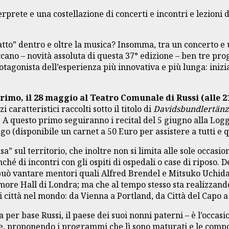
rprete e una costellazione di concerti e incontri e lezioni di
ntatto” dentro e oltre la musica? Insomma, tra un concerto e
no – novità assoluta di questa 37° edizione – ben tre proget
tagonista dell’esperienza più innovativa e più lunga: inizia
rimo, il 28 maggio al Teatro Comunale di Russi (alle 2
 caratteristici raccolti sotto il titolo di
Davidsbundlertänz
 questo primo seguiranno i recital del 5 giugno alla Logge
o (disponibile un carnet a 50 Euro per assistere a tutti e q
a” sul territorio, che inoltre non si limita alle sole occasi
hé di incontri con gli ospiti di ospedali o case di riposo. D
o può vantare mentori quali Alfred Brendel e Mitsuko Uchida
more Hall di Londra; ma che al tempo stesso sta realizzando
 città nel mondo: da Vienna a Portland, da Città del Capo 
 per base Russi, il paese dei suoi nonni paterni – è l’occasi
ate, proponendo i programmi che lì sono maturati e le comp