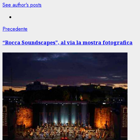
See author's posts
Navigazione
Articolo
Precedente
precedente:
articolo
“Rocca Soundscapes”, al via la mostra fotografica