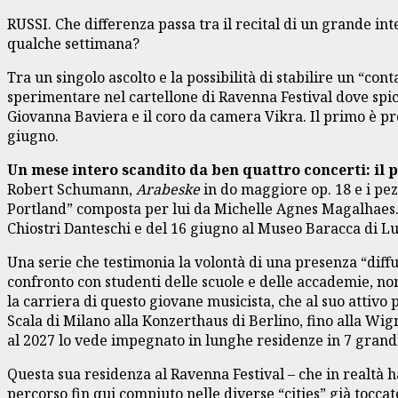
RUSSI. Che differenza passa tra il recital di un grande inte
qualche settimana?
Tra un singolo ascolto e la possibilità di stabilire un “co
sperimentare nel cartellone di Ravenna Festival dove spicca
Giovanna Baviera e il coro da camera Vikra. Il primo è pro
giugno.
Un mese intero scandito da ben quattro concerti: il p
Robert Schumann,
Arabeske
in do maggiore op. 18 e i pezzi
Portland” composta per lui da Michelle Agnes Magalhaes. A
Chiostri Danteschi e del 16 giugno al Museo Baracca di Lug
Una serie che testimonia la volontà di una presenza “diffus
confronto con studenti delle scuole e delle accademie, nonc
la carriera di questo giovane musicista, che al suo attiv
Scala di Milano alla Konzerthaus di Berlino, fino alla Wig
al 2027 lo vede impegnato in lunghe residenze in 7 grandi
Questa sua residenza al Ravenna Festival – che in realtà ha
percorso fin qui compiuto nelle diverse “cities” già tocc