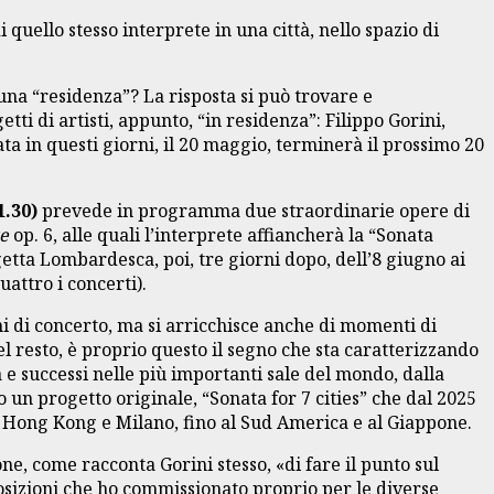
 quello stesso interprete in una città, nello spazio di
 una “residenza”? La risposta si può trovare e
ti di artisti, appunto, “in residenza”: Filippo Gorini,
ta in questi giorni, il 20 maggio, terminerà il prossimo 20
1.30)
prevede in programma due straordinarie opere di
e
op. 6, alle quali l’interprete affiancherà la “Sonata
tta Lombardesca, poi, tre giorni dopo, dell’8 giugno ai
uattro i concerti).
oni di concerto, ma si arricchisce anche di momenti di
el resto, è proprio questo il segno che sta caratterizzando
 e successi nelle più importanti sale del mondo, dalla
 un progetto originale, “Sonata for 7 cities” che dal 2025
a Hong Kong e Milano, fino al Sud America e al Giappone.
one, come racconta Gorini stesso, «di fare il punto sul
osizioni che ho commissionato proprio per le diverse