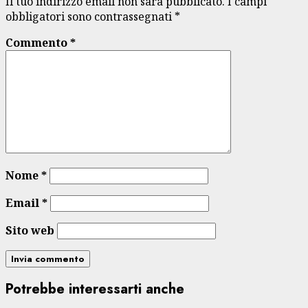
Il tuo indirizzo email non sarà pubblicato.
I campi
obbligatori sono contrassegnati
*
Commento
*
Nome
*
Email
*
Sito web
Potrebbe interessarti anche