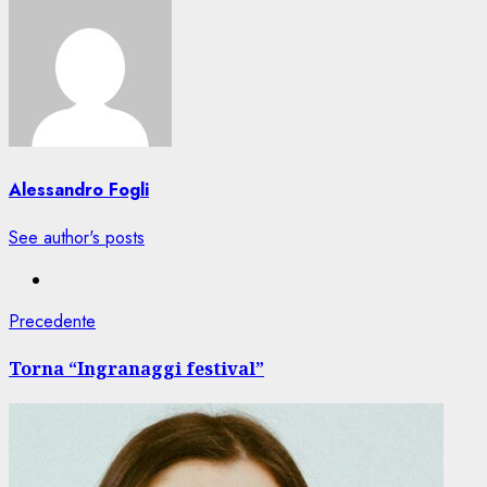
Alessandro Fogli
See author's posts
Navigazione
Articolo
Precedente
precedente:
articolo
Torna “Ingranaggi festival”