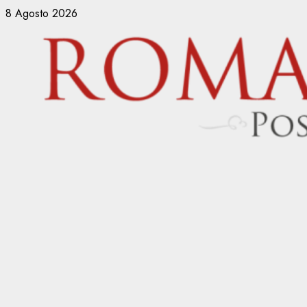
Vai
8 Agosto 2026
al
contenuto