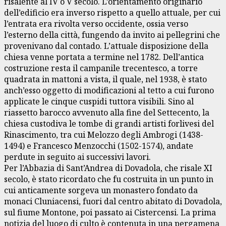
risalente al IV o V secolo. L’orientamento originario
dell’edificio era inverso rispetto a quello attuale, per cui
l’entrata era rivolta verso occidente, ossia verso
l’esterno della città, fungendo da invito ai pellegrini che
provenivano dal contado. L’attuale disposizione della
chiesa venne portata a termine nel 1782. Dell’antica
costruzione resta il campanile trecentesco, a torre
quadrata in mattoni a vista, il quale, nel 1938, è stato
anch’esso oggetto di modificazioni al tetto a cui furono
applicate le cinque cuspidi tuttora visibili. Sino al
riassetto barocco avvenuto alla fine del Settecento, la
chiesa custodiva le tombe di grandi artisti forlivesi del
Rinascimento, tra cui Melozzo degli Ambrogi (1438-
1494) e Francesco Menzocchi (1502-1574), andate
perdute in seguito ai successivi lavori.
Per l’Abbazia di Sant’Andrea di Dovadola, che risale XI
secolo, è stato ricordato che fu costruita in un punto in
cui anticamente sorgeva un monastero fondato da
monaci Cluniacensi, fuori dal centro abitato di Dovadola,
sul fiume Montone, poi passato ai Cistercensi. La prima
notizia del luogo di culto è contenuta in una pergamena