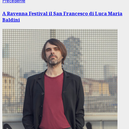
Navigazione
Articolo
Precedente
precedente:
articolo
A Ravenna Festival il San Francesco di Luca Maria
Baldini