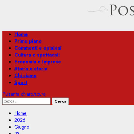
Menu
Home
principale
Primo piano
Commenti e opinioni
Cultura e spettacoli
Economia e Imprese
Storia e storie
Chi siamo
Sport
Pulsante chiaro/scuro
Ricerca
per:
Home
2026
Giugno
23