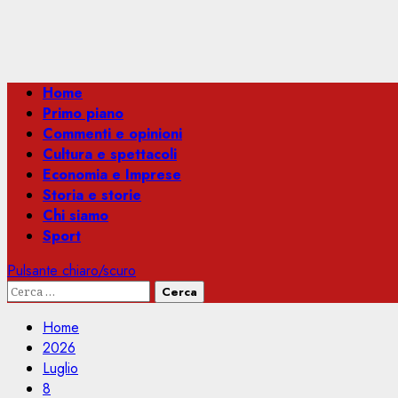
Menu
Home
principale
Primo piano
Commenti e opinioni
Cultura e spettacoli
Economia e Imprese
Storia e storie
Chi siamo
Sport
Pulsante chiaro/scuro
Ricerca
per:
Home
2026
Luglio
8