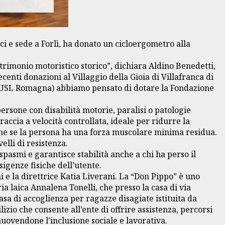
i e sede a Forlì, ha donato un cicloergometro alla
rimonio motoristico storico”, dichiara Aldino Benedetti,
enti donazioni al Villaggio della Gioia di Villafranca di
lì (AUSL Romagna) abbiamo pensato di dotare la Fondazione
 persone con disabilità motorie, paralisi o patologie
accia a velocità controllata, ideale per ridurre la
nche se la persona ha una forza muscolare minima residua.
elli di resistenza.
spasmi e garantisce stabilità anche a chi ha perso il
sigenze fisiche dell’utente.
e la direttrice Katia Liverani. La “Don Pippo” è uno
a laica Annalena Tonelli, che presso la casa di via
asa di accoglienza per ragazze disagiate istituita da
izio che consente all’ente di offrire assistenza, percorsi
muovendone l’inclusione sociale e lavorativa.