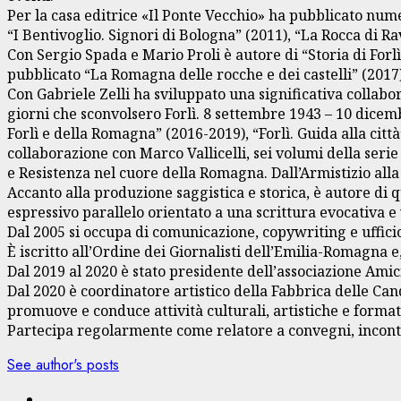
Per la casa editrice «Il Ponte Vecchio» ha pubblicato num
“I Bentivoglio. Signori di Bologna” (2011), “La Rocca di Ra
Con Sergio Spada e Mario Proli è autore di “Storia di Forl
pubblicato “La Romagna delle rocche e dei castelli” (2017)
Con Gabriele Zelli ha sviluppato una significativa collabo
giorni che sconvolsero Forlì. 8 settembre 1943 – 10 dicembr
Forlì e della Romagna” (2016-2019), “Forlì. Guida alla città
collaborazione con Marco Vallicelli, sei volumi della ser
e Resistenza nel cuore della Romagna. Dall’Armistizio alla
Accanto alla produzione saggistica e storica, è autore di
espressivo parallelo orientato a una scrittura evocativa e 
Dal 2005 si occupa di comunicazione, copywriting e uffici
È iscritto all’Ordine dei Giornalisti dell’Emilia-Romagna 
Dal 2019 al 2020 è stato presidente dell’associazione Ami
Dal 2020 è coordinatore artistico della Fabbrica delle Cand
promuove e conduce attività culturali, artistiche e format
Partecipa regolarmente come relatore a convegni, incontri 
See author's posts