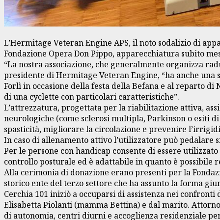
L’Hermitage Veteran Engine APS, il noto sodalizio di appa
Fondazione Opera Don Pippo, apparecchiatura subito messa
“La nostra associazione, che generalmente organizza radu
presidente di Hermitage Veteran Engine, “ha anche una spic
Forlì in occasione della festa della Befana e al reparto 
di una cyclette con particolari caratteristiche”.
L’attrezzatura, progettata per la riabilitazione attiva, assi
neurologiche (come sclerosi multipla, Parkinson o esiti di
spasticità, migliorare la circolazione e prevenire l’irrig
In caso di allenamento attivo l’utilizzatore può pedalare sfr
Per le persone con handicap consente di essere utilizzato i
controllo posturale ed è adattabile in quanto è possibile re
Alla cerimonia di donazione erano presenti per la Fondazi
storico ente del terzo settore che ha assunto la forma giu
Cerchia 101 iniziò a occuparsi di assistenza nei confronti 
Elisabetta Piolanti (mamma Bettina) e dal marito. Attorno a
di autonomia, centri diurni e accoglienza residenziale per