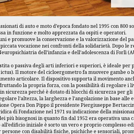
ssionati di auto e moto d’epoca fondato nel 1995 con 800 soc
 in funzione e molto apprezzata da ospiti e operatori.
ni e promuove la conservazione e la valorizzazione del pat
cata vocazione nei confronti della solidarietà. Dopo le rec
di Neuropsichiatria dell’infanzia e dell’adolescenza di For
stita o passiva degli arti inferiori e superiori, è ideale per
 ictus). Il motore del cicloergometro fa muovere gambe o br
idimento articolare. Il dispositivo supporta il movimento a
uttando la propria forza, con la possibilità di regolare i liv
n sicurezza perché è dotato di blocchi di sicurezza per gli 
golare l’altezza, la larghezza e l’angolazione in base alle e
one Opera Don Pippo il presidente Piergiuseppe Bertaccini 
ridica di Fondazione nel 1971 su indicazione della missionari
dei più bisognosi in quanto fin dal 1952 era operativa una c
ll’edificio iniziale è sorto un vero e proprio complesso edil
 persone con disabilità fisiche, psichiche e sensoriali, pro