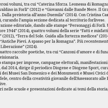
erosi volumi, tra cui “Caterina Sforza. Leonessa di Romagna
valdino in Forlì” (2012) e “Giovanni dalle Bande Nere. Il Gra
ì. Dalla preistoria all’anno Duemila” (2014). Con Cristina C
, curando l’ampia sezione dedicata al territorio forlivese.
razione editoriale, dando alle stampe “Personaggi di Forlì.
e 1944” (2014), quattro volumi della serie “Fatti e misfatti
” (2012), “Terra del Sole. Guida alla fortezza medicea” (2014)
ie “Antiche Pievi. A spasso per la Romagna”. Più recenteme
 Liberazione” (2024).
 quattro raccolte poetiche, tra cui “Canzoni d’amore e di f
visionaria.
o stampa per imprese, campagne elettorali, manifestazioni c
e, dal 2014, dirige il periodico Diogene e Diogene Sport, cu
ci dei Musei San Domenico e dei Monumenti e Musei Civici di
ele, centro della creatività giovanile dell’Assessorato alle 
ive.
nelle scuole e presentazioni dedicate ai temi della storia, 