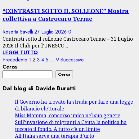
“CONTRASTI SOTTO IL SOLLEONE” Mostra
collettiva a Castrocaro Terme
Rosetta Savelli
27 Luglio 2026
0
Contrasti sotto il solleone Castrocaro Terme – 31 Luglio
2026 Il Club per l’UNESCO...
LEGGI TUTTO
Paginazione
Precedente
1
2
3
4
5
…
9
Successivo
Cerca
degli
Cerca
articoli
Dal blog di Davide Buratti
Il Governo ha trovato la strada per fare una legge
di bilancio elettorale
Miss Mamma, concorso unico nel suo genere
Sull’invasione di migranti a Ceuta la politica ha
toccato il fondo. A tutto c’è un limite
All’Italia serve una terapia d’urto