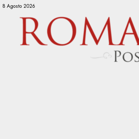
Vai
8 Agosto 2026
al
contenuto