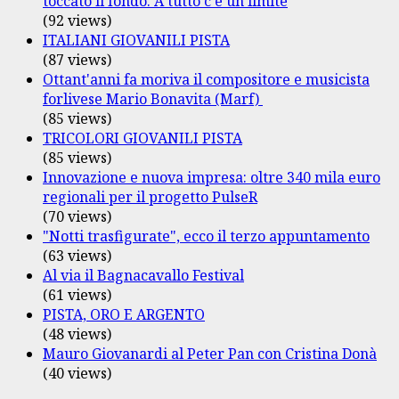
toccato il fondo. A tutto c'è un limite
(92 views)
ITALIANI GIOVANILI PISTA
(87 views)
Ottant'anni fa moriva il compositore e musicista
forlivese Mario Bonavita (Marf)
(85 views)
TRICOLORI GIOVANILI PISTA
(85 views)
Innovazione e nuova impresa: oltre 340 mila euro
regionali per il progetto PulseR
(70 views)
"Notti trasfigurate", ecco il terzo appuntamento
(63 views)
Al via il Bagnacavallo Festival
(61 views)
PISTA, ORO E ARGENTO
(48 views)
Mauro Giovanardi al Peter Pan con Cristina Donà
(40 views)