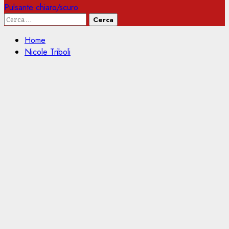
Pulsante chiaro/scuro
Ricerca
per:
Home
Nicole Triboli