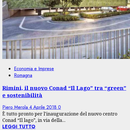
Economia e Imprese
Romagna
Rimini, il nuovo Conad “Il Lago” tra “green”
e sostenibilità
Piero Merola
4 Aprile 2018
0
È tutto pronto per l’inaugurazione del nuovo centro
Conad “Il lago”, in via della...
LEGGI TUTTO