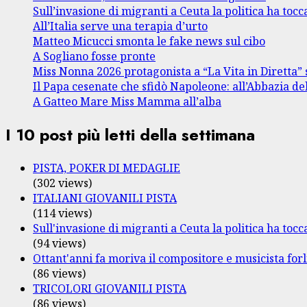
Sull’invasione di migranti a Ceuta la politica ha tocca
All’Italia serve una terapia d’urto
Matteo Micucci smonta le fake news sul cibo
A Sogliano fosse pronte
Miss Nonna 2026 protagonista a “La Vita in Diretta” 
Il Papa cesenate che sfidò Napoleone: all’Abbazia de
A Gatteo Mare Miss Mamma all’alba
I 10 post più letti della settimana
PISTA, POKER DI MEDAGLIE
(302 views)
ITALIANI GIOVANILI PISTA
(114 views)
Sull'invasione di migranti a Ceuta la politica ha tocca
(94 views)
Ottant'anni fa moriva il compositore e musicista fo
(86 views)
TRICOLORI GIOVANILI PISTA
(86 views)