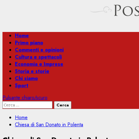
Menu
Home
principale
Primo piano
Commenti e opinioni
Cultura e spettacoli
Economia e Imprese
Storia e storie
Chi siamo
Sport
Pulsante chiaro/scuro
Ricerca
per:
Home
Chiesa di San Donato in Polenta