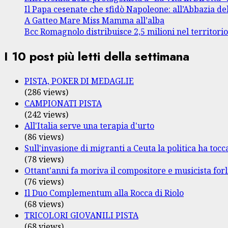
Il Papa cesenate che sfidò Napoleone: all’Abbazia de
A Gatteo Mare Miss Mamma all’alba
Bcc Romagnolo distribuisce 2,5 milioni nel territori
I 10 post più letti della settimana
PISTA, POKER DI MEDAGLIE
(286 views)
CAMPIONATI PISTA
(242 views)
All'Italia serve una terapia d'urto
(86 views)
Sull'invasione di migranti a Ceuta la politica ha tocca
(78 views)
Ottant'anni fa moriva il compositore e musicista fo
(76 views)
Il Duo Complementum alla Rocca di Riolo
(68 views)
TRICOLORI GIOVANILI PISTA
(68 views)