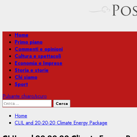
Menu
Home
principale
Primo piano
Commenti e opinioni
Cultura e spettacoli
Economia e Imprese
Storia e storie
Chi siamo
Sport
Pulsante chiaro/scuro
Ricerca
per:
Home
CLIL and 20-20-20 Climate Energy Package