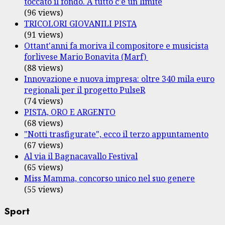
toccato il fondo. A tutto c'è un limite
(96 views)
TRICOLORI GIOVANILI PISTA
(91 views)
Ottant'anni fa moriva il compositore e musicista
forlivese Mario Bonavita (Marf)
(88 views)
Innovazione e nuova impresa: oltre 340 mila euro
regionali per il progetto PulseR
(74 views)
PISTA, ORO E ARGENTO
(68 views)
"Notti trasfigurate", ecco il terzo appuntamento
(67 views)
Al via il Bagnacavallo Festival
(65 views)
Miss Mamma, concorso unico nel suo genere
(55 views)
Sport