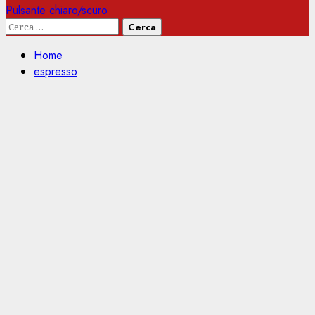
Pulsante chiaro/scuro
Ricerca
per:
Home
espresso