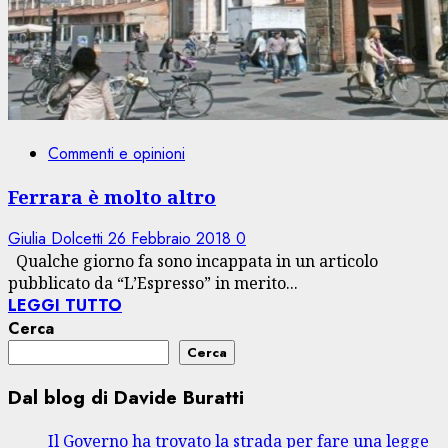
Commenti e opinioni
Ferrara è molto altro
Giulia Dolcetti
26 Febbraio 2018
0
Qualche giorno fa sono incappata in un articolo
pubblicato da “L’Espresso” in merito...
LEGGI TUTTO
Cerca
Cerca
Dal blog di Davide Buratti
Il Governo ha trovato la strada per fare una legge