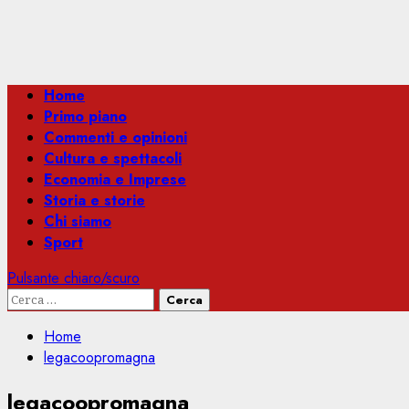
Menu
Home
principale
Primo piano
Commenti e opinioni
Cultura e spettacoli
Economia e Imprese
Storia e storie
Chi siamo
Sport
Pulsante chiaro/scuro
Ricerca
per:
Home
legacoopromagna
legacoopromagna