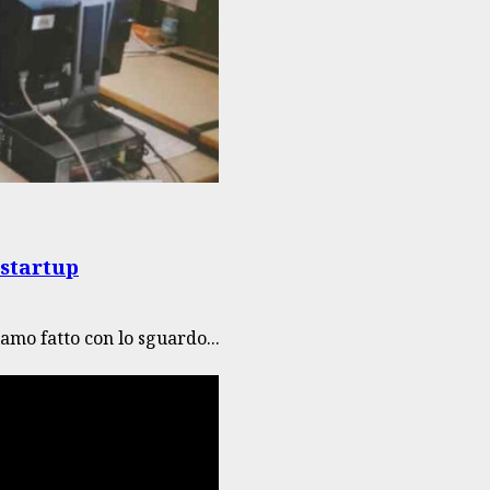
pstartup
mo fatto con lo sguardo...