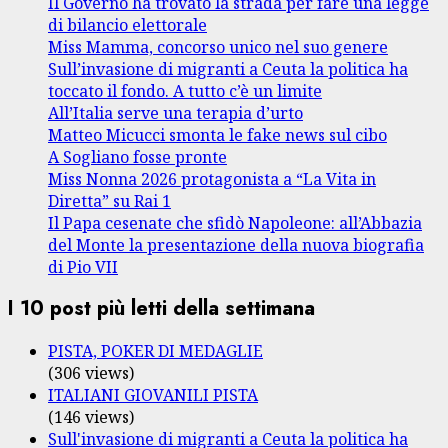
Il Governo ha trovato la strada per fare una legge
di bilancio elettorale
Miss Mamma, concorso unico nel suo genere
Sull’invasione di migranti a Ceuta la politica ha
toccato il fondo. A tutto c’è un limite
All’Italia serve una terapia d’urto
Matteo Micucci smonta le fake news sul cibo
A Sogliano fosse pronte
Miss Nonna 2026 protagonista a “La Vita in
Diretta” su Rai 1
Il Papa cesenate che sfidò Napoleone: all’Abbazia
del Monte la presentazione della nuova biografia
di Pio VII
I 10 post più letti della settimana
PISTA, POKER DI MEDAGLIE
(306 views)
ITALIANI GIOVANILI PISTA
(146 views)
Sull'invasione di migranti a Ceuta la politica ha