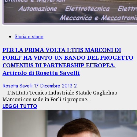
Storia e storie
PER LA PRIMA VOLTA L’ITIS MARCONI DI
FORLI’ HA VINTO UN BANDO DEL PROGETTO
COMENIUS DI PARTNERSHIP EUROPEA.
Articolo di Rosetta Savelli
Rosetta Savelli
17 Dicembre 2013
2
L’Istituto Tecnico Industriale Statale Guglielmo
Marconi con sede in Forlì si propone...
LEGGI TUTTO