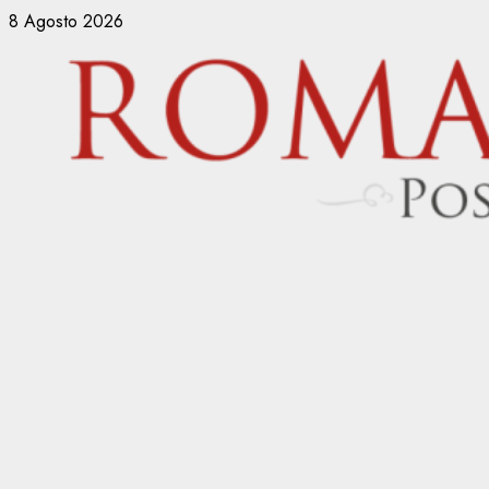
Vai
8 Agosto 2026
al
contenuto