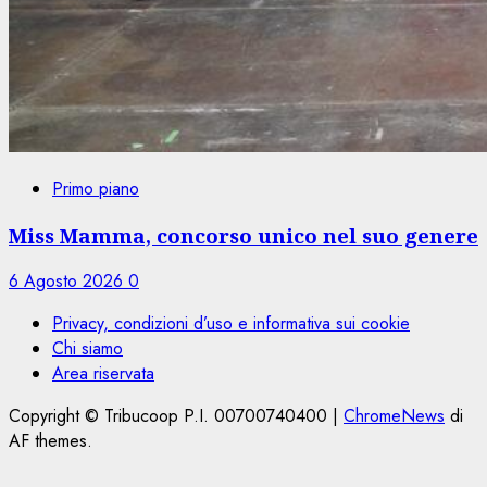
Primo piano
Miss Mamma, concorso unico nel suo genere
6 Agosto 2026
0
Privacy, condizioni d’uso e informativa sui cookie
Chi siamo
Area riservata
Copyright © Tribucoop P.I. 00700740400
|
ChromeNews
di
AF themes.