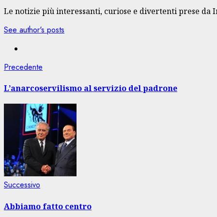
Le notizie più interessanti, curiose e divertenti prese da 
See author's posts
Navigazione
Articolo
Precedente
precedente:
articolo
L’anarcoservilismo al servizio del padrone
Articolo
Successivo
successivo:
Abbiamo fatto centro