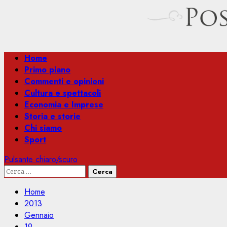
Menu
Home
principale
Primo piano
Commenti e opinioni
Cultura e spettacoli
Economia e Imprese
Storia e storie
Chi siamo
Sport
Pulsante chiaro/scuro
Ricerca
per:
Home
2013
Gennaio
19