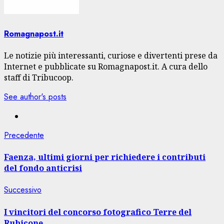
Romagnapost.it
Le notizie più interessanti, curiose e divertenti prese da
Internet e pubblicate su Romagnapost.it. A cura dello
staff di Tribucoop.
See author's posts
Navigazione
Articolo
Precedente
precedente:
articolo
Faenza, ultimi giorni per richiedere i contributi
del fondo anticrisi
Articolo
Successivo
successivo:
I vincitori del concorso fotografico Terre del
Rubicone