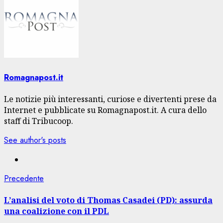
Romagnapost.it
Le notizie più interessanti, curiose e divertenti prese da
Internet e pubblicate su Romagnapost.it. A cura dello
staff di Tribucoop.
See author's posts
Navigazione
Articolo
Precedente
precedente:
articolo
L’analisi del voto di Thomas Casadei (PD): assurda
una coalizione con il PDL