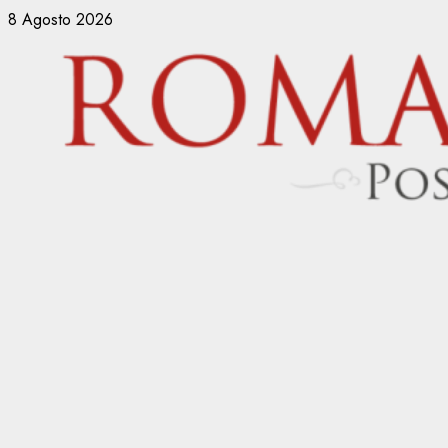
Vai
8 Agosto 2026
al
contenuto