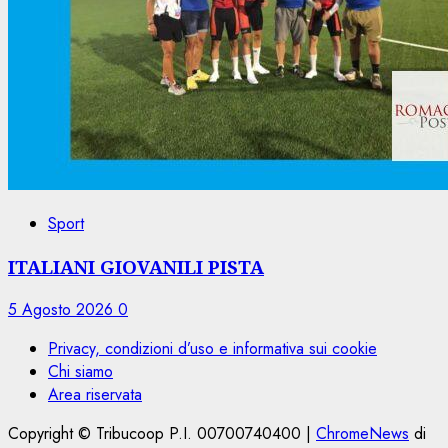
Sport
ITALIANI GIOVANILI PISTA
5 Agosto 2026
0
Privacy, condizioni d’uso e informativa sui cookie
Chi siamo
Area riservata
Copyright © Tribucoop P.I. 00700740400
|
ChromeNews
di