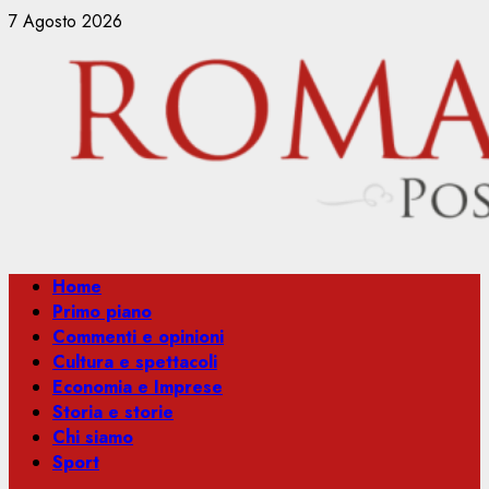
Vai
7 Agosto 2026
al
contenuto
Menu
Home
principale
Primo piano
Commenti e opinioni
Cultura e spettacoli
Economia e Imprese
Storia e storie
Chi siamo
Sport