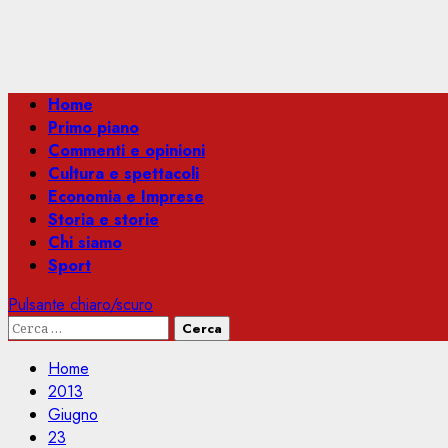
Menu
Home
principale
Primo piano
Commenti e opinioni
Cultura e spettacoli
Economia e Imprese
Storia e storie
Chi siamo
Sport
Pulsante chiaro/scuro
Ricerca
per:
Home
2013
Giugno
23