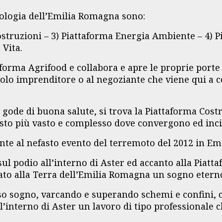
nologia dell’Emilia Romagna sono:
struzioni – 3) Piattaforma Energia Ambiente – 4) P
 Vita.
taforma Agrifood e collabora e apre le proprie port
olo imprenditore o al negoziante che viene qui a c
gode di buona salute, si trova la Piattaforma Costr
testo più vasto e complesso dove convergono ed inc
nte al nefasto evento del terremoto del 2012 in Emi
sul podio all’interno di Aster ed accanto alla Pia
lato alla Terra dell’Emilia Romagna un sogno etern
sso sogno, varcando e superando schemi e confini, c
interno di Aster un lavoro di tipo professionale ch