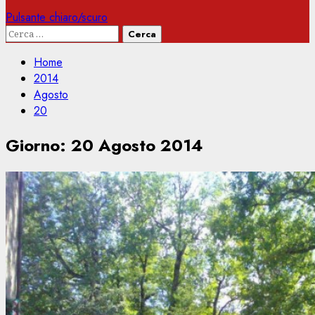
Pulsante chiaro/scuro
Ricerca
per:
Home
2014
Agosto
20
Giorno:
20 Agosto 2014