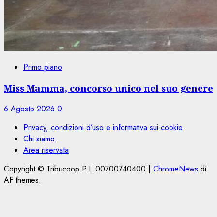
Primo piano
Miss Mamma, concorso unico nel suo genere
6 Agosto 2026
0
Privacy, condizioni d’uso e informativa sui cookie
Chi siamo
Area riservata
Copyright © Tribucoop P.I. 00700740400
|
ChromeNews
di
AF themes.