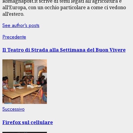
Romagnapost.it scrive di temi legati all’agricoltura e
all’Europa, con un occhio particolare a come ci vedono
all’estero.
See author's posts
Navigazione
Articolo
Precedente
precedente:
articolo
Il Teatro di Strada alla Settimana del Buon Vivere
Articolo
Successivo
successivo:
Firefox sul cellulare