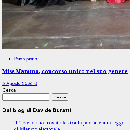
Primo piano
Miss Mamma, concorso unico nel suo genere
6 Agosto 2026
0
Cerca
Cerca
Dal blog di Davide Buratti
Il Governo ha trovato la strada per fare una legge
di bilancio elettorale