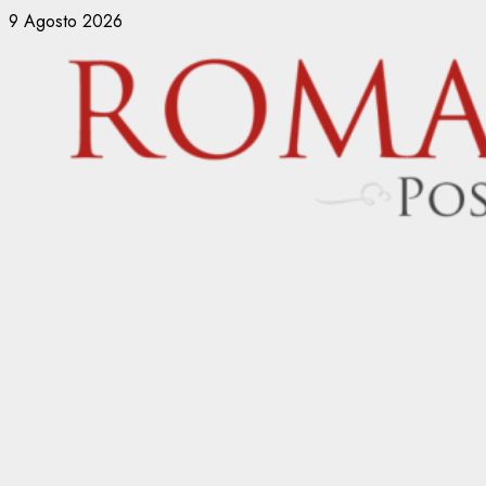
Vai
9 Agosto 2026
al
contenuto