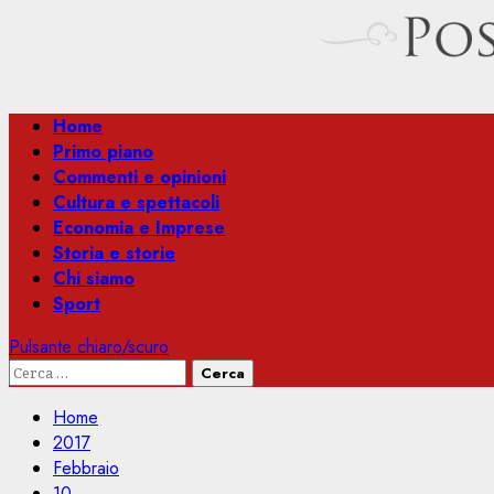
Menu
Home
principale
Primo piano
Commenti e opinioni
Cultura e spettacoli
Economia e Imprese
Storia e storie
Chi siamo
Sport
Pulsante chiaro/scuro
Ricerca
per:
Home
2017
Febbraio
10