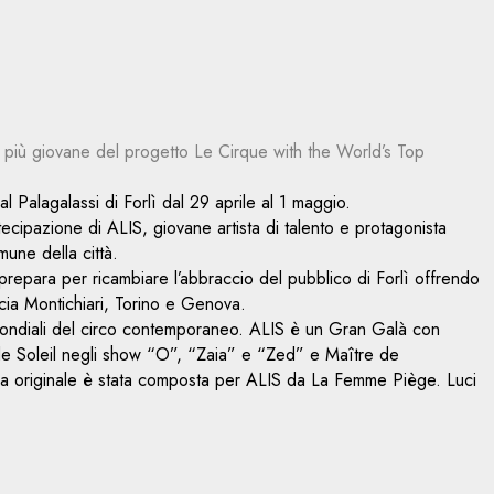
sta più giovane del progetto Le Cirque with the World’s Top
 Palagalassi di Forlì dal 29 aprile al 1 maggio.
ipazione di ALIS, giovane artista di talento e protagonista
une della città.
 prepara per ricambiare l’abbraccio del pubblico di Forlì offrendo
cia Montichiari, Torino e Genova.
ni mondiali del circo contemporaneo. ALIS è un Gran Galà con
ue de Soleil negli show “O”, “Zaia” e “Zed” e Maître de
a originale è stata composta per ALIS da La Femme Piège. Luci