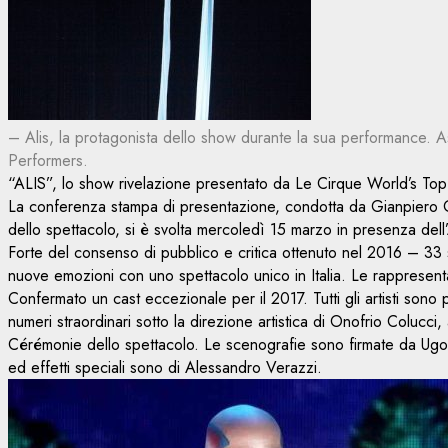
– Alis, la protagonista dello show durante la sua performance. Asi
Performers.
“ALIS”, lo show rivelazione presentato da Le Cirque World’s Top P
La conferenza stampa di presentazione, condotta da Gianpiero Ga
dello spettacolo, si è svolta mercoledì 15 marzo in presenza dell
Forte del consenso di pubblico e critica ottenuto nel 2016 – 33 sp
nuove emozioni con uno spettacolo unico in Italia. Le rappresent
Confermato un cast eccezionale per il 2017. Tutti gli artisti son
numeri straordinari sotto la direzione artistica di Onofrio Colucc
Cérémonie dello spettacolo. Le scenografie sono firmate da Ugo
ed effetti speciali sono di Alessandro Verazzi.