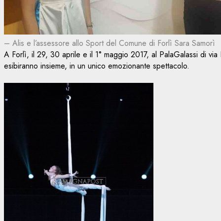
– Alis e l’assessore allo Sport del Comune di Forlì Sara Samorì
A Forlì, il 29, 30 aprile e il 1° maggio 2017, al PalaGalassi di vi
esibiranno insieme, in un unico emozionante spettacolo.