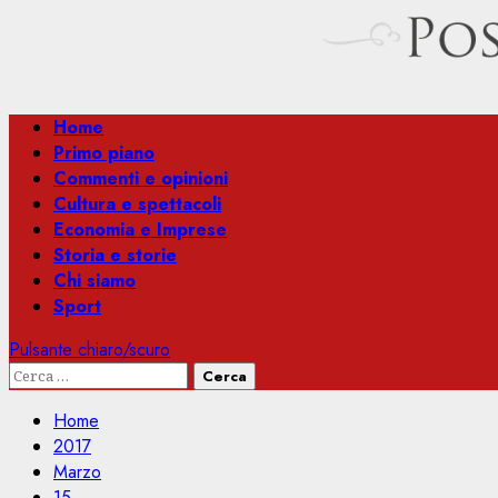
Menu
Home
principale
Primo piano
Commenti e opinioni
Cultura e spettacoli
Economia e Imprese
Storia e storie
Chi siamo
Sport
Pulsante chiaro/scuro
Ricerca
per:
Home
2017
Marzo
15