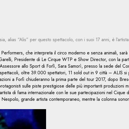
a, alias “Alis” per questo spettacolo, con i suoi 17 anni, è l’arti
erformers, che interpreta il circo moderno e senza animali, sarà al
relli, Presidente di Le Cirque WTP e Show Director, con la partec
’Assessore allo Sport di Forlì, Sara Samorì, presso la sede del Com
ettacoli, oltre 39.000 spettatori, 11 sold out in 9 città – ALIS si
azioni a Forlì chiuderanno la prima parte del tour 2017, dopo Bres
o protagonisti sulle piste prestigiose delle più importanti produzio
i, artista di fama internazionale con le sue partecipazioni nel Ciq
 Nespolo, grande artista contemporaneo, mentre la colonna sonor