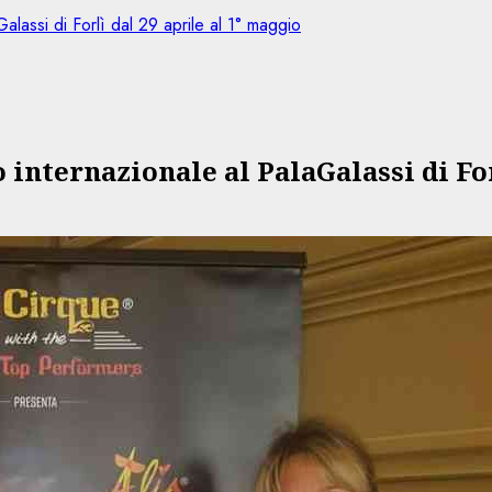
alassi di Forlì dal 29 aprile al 1° maggio
o internazionale al PalaGalassi di Fo