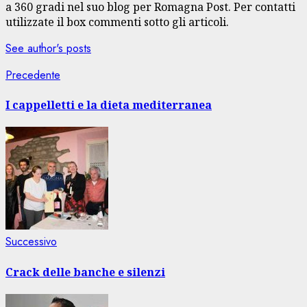
a 360 gradi nel suo blog per Romagna Post. Per contatti
utilizzate il box commenti sotto gli articoli.
See author's posts
Navigazione
Articolo
Precedente
precedente:
articolo
I cappelletti e la dieta mediterranea
Articolo
Successivo
successivo:
Crack delle banche e silenzi