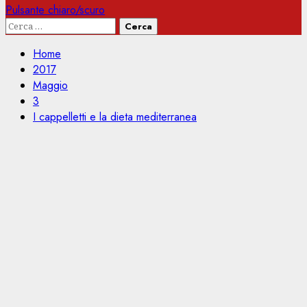
Pulsante chiaro/scuro
Ricerca
per:
Home
2017
Maggio
3
I cappelletti e la dieta mediterranea