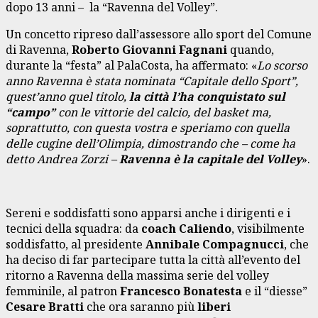
dopo 13 anni – la “Ravenna del Volley”.
Un concetto ripreso dall’assessore allo sport del Comune
di Ravenna,
Roberto Giovanni Fagnani
quando,
durante la “festa” al PalaCosta, ha affermato: «
Lo scorso
anno Ravenna è stata nominata “Capitale dello Sport”,
quest’anno quel titolo,
la città l’ha conquistato sul
“campo”
con le vittorie del calcio, del basket ma,
soprattutto, con questa vostra e speriamo con quella
delle cugine dell’Olimpia, dimostrando che – come ha
detto Andrea Zorzi –
Ravenna è la capitale del Volley
».
Sereni e soddisfatti sono apparsi anche i dirigenti e i
tecnici della squadra: da
coach Caliendo
, visibilmente
soddisfatto, al presidente
Annibale Compagnucci
, che
ha deciso di far partecipare tutta la città all’evento del
ritorno a Ravenna della massima serie del volley
femminile, al patron
Francesco Bonatesta
e il “diesse”
Cesare Bratti
che ora saranno più
liberi