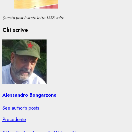
Questo post è stato letto 1358 volte
Chi scrive
Alessandro Bongarzone
See author's posts
Navigazione
Articolo
Precedente
precedente:
articolo