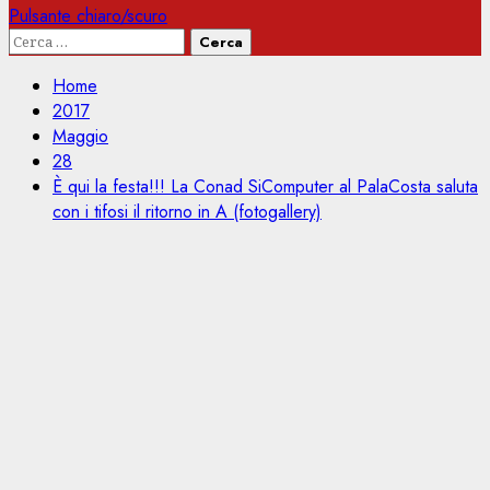
Pulsante chiaro/scuro
Ricerca
per:
Home
2017
Maggio
28
È qui la festa!!! La Conad SiComputer al PalaCosta saluta
con i tifosi il ritorno in A (fotogallery)