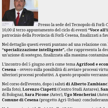
Presso la sede del Tecnopolo di Forlì
10,00 il terzo appuntamento del ciclo di eventi
“Voce all
patrocinio della Provincia di Forlì-Cesena, finalizzati a f
Nel dettaglio questi eventi puntano ad una relazione con l
“specializzazione intelligente”,
che rappresenta la de
un’azione di sostegno, finalizzata alla massima contaminaz
L’incontro del 5 giugno avrà come tema
Agrifood e eco
Cesena
– ovvero sulla possibilità di avviare processi virtu
ulteriori processi produttivi. A questo proposito verranno 
Nel corso dell’evento, dopo i saluti
di Alberto Zambian
nella foto),
Lorenzo Ciapetti
(Centro Studi Antares),
San
di Bologna),
Sara Picone
(
Aster),
Ugo Mencherini
(Aster
Comune di Cesena
(progetto Agri-Urban): concluderanno 