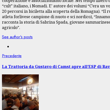
cooperazione e associazionismo locale. Nel tempo libero dà
“cult” italiano, i Nomadi. E’ autore dei volumi “C’era un 
20 percorsi in biciletta alla scoperta della Romagna). “Il
atleta forlivese campione di nuoto e sci nordico), “Innamo
racconta la storia di Sabrina Spada, giovane sammarinese 
agricolo”.
See author's posts
Navigazione
Articolo
Precedente
precedente:
articolo
La Trattoria da Gustavo di Camst apre all’ESP di Ra