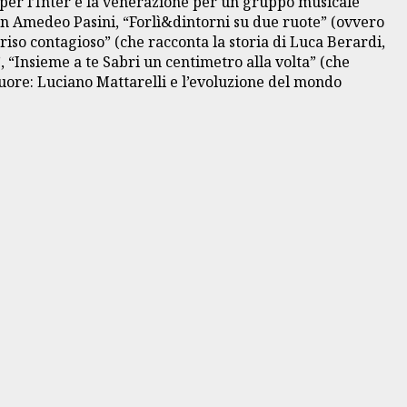
fo per l’Inter e la venerazione per un gruppo musicale
 don Amedeo Pasini, “Forlì&dintorni su due ruote” (ovvero
riso contagioso” (che racconta la storia di Luca Berardi,
, “Insieme a te Sabri un centimetro alla volta” (che
uore: Luciano Mattarelli e l’evoluzione del mondo