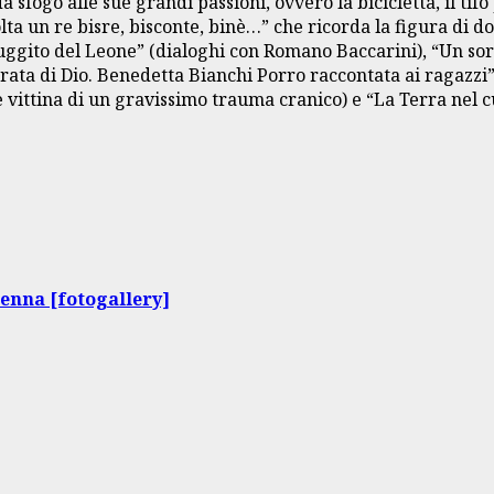
 sfogo alle sue grandi passioni, ovvero la bicicletta, il ti
volta un re bisre, bisconte, binè…” che ricorda la figura di
 ruggito del Leone” (dialoghi con Romano Baccarini), “Un sor
rata di Dio. Benedetta Bianchi Porro raccontata ai ragazzi”
vittina di un gravissimo trauma cranico) e “La Terra nel c
venna [fotogallery]