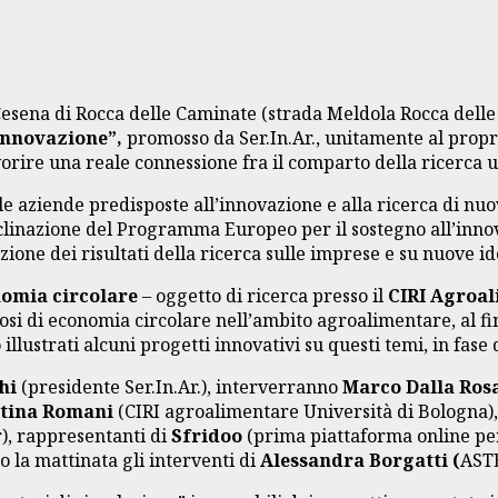
-Cesena di Rocca delle Caminate (strada Meldola Rocca delle
’innovazione”,
promosso da Ser.In.Ar., unitamente al propri
avorire una reale connessione fra il comparto della ricerca u
e aziende predisposte all’innovazione e alla ricerca di nuov
clinazione del Programma Europeo per il sostegno all’inno
ione dei risultati della ricerca sulle imprese e su nuove id
nomia circolare
– oggetto di ricerca presso il
CIRI Agroal
osi di economia circolare nell’ambito agroalimentare, al fine
illustrati alcuni progetti innovativi su questi temi, in fase
chi
(presidente Ser.In.Ar.), interverranno
Marco Dalla Ros
tina Romani
(CIRI agroalimentare Università di Bologna)
), rappresentanti di
Sfridoo
(prima piattaforma online pe
la mattinata gli interventi di
Alessandra Borgatti
(
AST