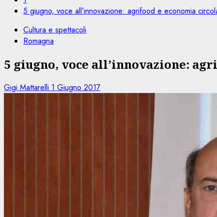
5 giugno, voce all’innovazione: agrifood e economia circol
Cultura e spettacoli
Romagna
5 giugno, voce all’innovazione: agr
Gigi Mattarelli
1 Giugno 2017