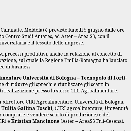
 Caminate, Meldola) è previsto lunedì 5 giugno dalle ore
o Centro Studi Antares, ad Aster – Area S3, con il
niversitaria e il tessuto delle imprese.
i processi produttivi, anche in relazione al concetto di
vazione, sul quale la Regione Emilia-Romagna ha lanciato
ee di business.
imentare Università di Bologna – Tecnopolo di Forlì-
 di ridurre gli sprechi e riutilizzare gli scarti in
 di realizzazione presso lo stesso CIRI Agroalimentare.
a
(
direttore CIRI Agroalimentare, Università di Bologna,
,
Tullia Gallina Toschi
,
(CIRI agroalimentare, Università
r comprare e vendere scarto di produzione) e del
ER) e
Kristian Mancinone
(Aster – AreaS3 Frlì-Cesena).