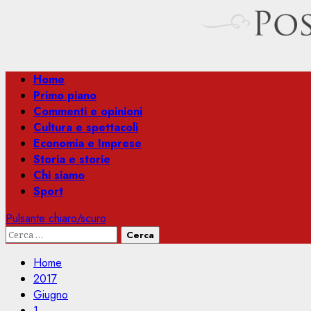
Menu
Home
principale
Primo piano
Commenti e opinioni
Cultura e spettacoli
Economia e Imprese
Storia e storie
Chi siamo
Sport
Pulsante chiaro/scuro
Ricerca
per:
Home
2017
Giugno
1