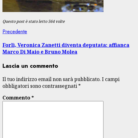
Questo post è stato letto 564 volte
Navigazione
Articolo
Precedente
precedente:
articolo
Forlì, Veronica Zanetti diventa deputata: affianca
Marco Di Maio e Bruno Molea
Lascia un commento
Il tuo indirizzo email non sarà pubblicato.
I campi
obbligatori sono contrassegnati
*
Commento
*