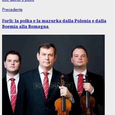
Navigazione
Articolo
Precedente
precedente:
articolo
Forlì: la polka e la mazurka dalla Polonia e dalla
Boemia alla Romagna