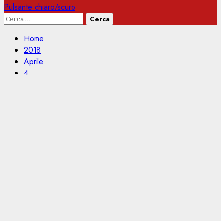
Pulsante chiaro/scuro
Ricerca
per:
Home
2018
Aprile
4