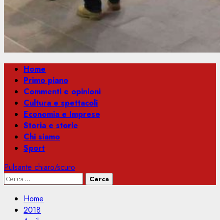
Menu
Home
principale
Primo piano
Commenti e opinioni
Cultura e spettacoli
Economia e Imprese
Storia e storie
Chi siamo
Sport
Pulsante chiaro/scuro
Ricerca
per:
Home
2018