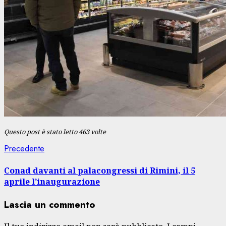
Questo post è stato letto 463 volte
Navigazione
Articolo
Precedente
precedente:
articolo
Conad davanti al palacongressi di Rimini, il 5
aprile l’inaugurazione
Lascia un commento