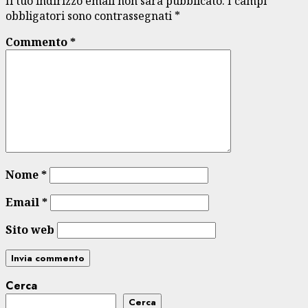
Il tuo indirizzo email non sarà pubblicato.
I campi
obbligatori sono contrassegnati
*
Commento
*
Nome
*
Email
*
Sito web
Cerca
Cerca