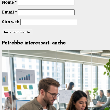
Nome
*
Email
*
Sito web
Potrebbe interessarti anche