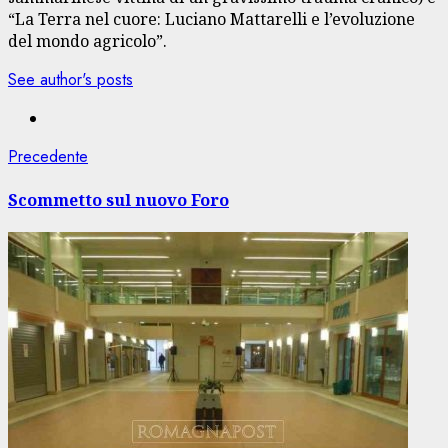
“La Terra nel cuore: Luciano Mattarelli e l’evoluzione
del mondo agricolo”.
See author's posts
Navigazione
Articolo
Precedente
precedente:
articolo
Scommetto sul nuovo Foro