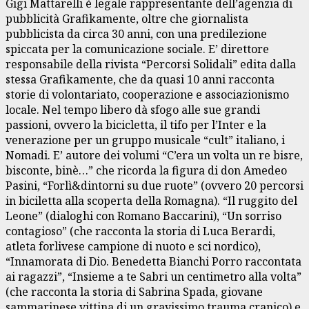
Gigi Mattarelli è legale rappresentante dell’agenzia di
pubblicità Grafikamente, oltre che giornalista
pubblicista da circa 30 anni, con una predilezione
spiccata per la comunicazione sociale. E’ direttore
responsabile della rivista “Percorsi Solidali” edita dalla
stessa Grafikamente, che da quasi 10 anni racconta
storie di volontariato, cooperazione e associazionismo
locale. Nel tempo libero dà sfogo alle sue grandi
passioni, ovvero la bicicletta, il tifo per l’Inter e la
venerazione per un gruppo musicale “cult” italiano, i
Nomadi. E’ autore dei volumi “C’era un volta un re bisre,
bisconte, binè…” che ricorda la figura di don Amedeo
Pasini, “Forlì&dintorni su due ruote” (ovvero 20 percorsi
in biciletta alla scoperta della Romagna). “Il ruggito del
Leone” (dialoghi con Romano Baccarini), “Un sorriso
contagioso” (che racconta la storia di Luca Berardi,
atleta forlivese campione di nuoto e sci nordico),
“Innamorata di Dio. Benedetta Bianchi Porro raccontata
ai ragazzi”, “Insieme a te Sabri un centimetro alla volta”
(che racconta la storia di Sabrina Spada, giovane
sammarinese vittina di un gravissimo trauma cranico) e