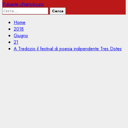
Pulsante chiaro/scuro
Ricerca
per:
Home
2018
Giugno
21
A Tredozio il festival di poesia indipendente Tres Dotes