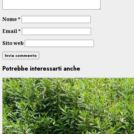
Nome
*
Email
*
Sito web
Potrebbe interessarti anche