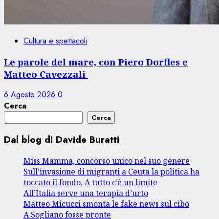
Cultura e spettacoli
Le parole del mare, con Piero Dorfles e
Matteo Cavezzali
6 Agosto 2026
0
Cerca
Cerca
Dal blog di Davide Buratti
Miss Mamma, concorso unico nel suo genere
Sull’invasione di migranti a Ceuta la politica ha
toccato il fondo. A tutto c’è un limite
All’Italia serve una terapia d’urto
Matteo Micucci smonta le fake news sul cibo
A Sogliano fosse pronte