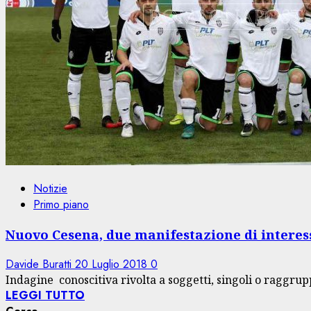
Notizie
Primo piano
Nuovo Cesena, due manifestazione di interes
Davide Buratti
20 Luglio 2018
0
Indagine conoscitiva rivolta a soggetti, singoli o raggrupp
LEGGI TUTTO