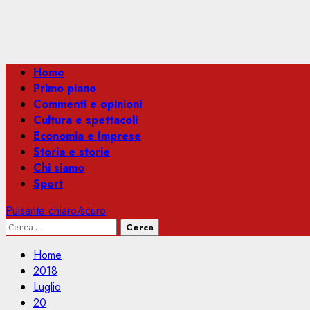
Menu
Home
principale
Primo piano
Commenti e opinioni
Cultura e spettacoli
Economia e Imprese
Storia e storie
Chi siamo
Sport
Pulsante chiaro/scuro
Ricerca
per:
Home
2018
Luglio
20