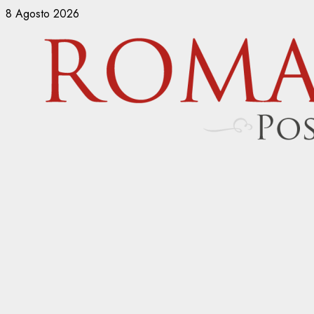
Vai
8 Agosto 2026
al
contenuto