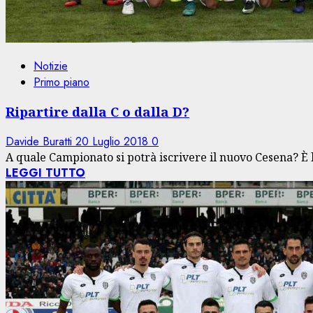
Notizie
Primo piano
Ripartire dalla C o dalla D?
Davide Buratti
20 Luglio 2018
0
A quale Campionato si potrà iscrivere il nuovo Cesena? È 
LEGGI TUTTO