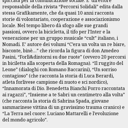
spiccata per la comunicazione sociale. E’ direttore
responsabile della rivista “Percorsi Solidali” edita dalla
stessa Grafikamente, che da quasi 10 anni racconta
storie di volontariato, cooperazione e associazionismo
locale. Nel tempo libero dà sfogo alle sue grandi
passioni, ovvero la bicicletta, il tifo per l’Inter e la
venerazione per un gruppo musicale “cult” italiano, i
Nomadi. E’ autore dei volumi “C’era un volta un re bisre,
bisconte, binè…” che ricorda la figura di don Amedeo
Pasini, “Forlì&dintorni su due ruote” (ovvero 20 percorsi
in biciletta alla scoperta della Romagna). “Il ruggito del
Leone” (dialoghi con Romano Baccarini), “Un sorriso
contagioso” (che racconta la storia di Luca Berardi,
atleta forlivese campione di nuoto e sci nordico),
“Innamorata di Dio. Benedetta Bianchi Porro raccontata
ai ragazzi”, “Insieme a te Sabri un centimetro alla volta”
(che racconta la storia di Sabrina Spada, giovane
sammarinese vittina di un gravissimo trauma cranico) e
“La Terra nel cuore: Luciano Mattarelli e l’evoluzione
del mondo agricolo”.