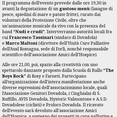
Il programma dell’evento prevede dalle ore 19,30 in
avanti la degustazione di un
gustoso menù
(lasagne di
pesce, spiedini di mare e patate fritte), curato dai
volontari della Protezione Civile, oltre che
un’animazione musicale da vivo con la presenza del
band
“Nudi e crudi”
. Interverranno autorità locali fra
cui
Francesco Tassinari
(sindaco di Dovadola)
e
Marco Maltoni
(direttore dell’Unità Cure Palliative
dell’Ausl Romagna, sede di Forlì, nonché responsabile
scientifico dell’associazione Amici dell’Hospice).
Alle ore 21,00, poi, spazio alla creatività con uno
spettacolo danzante proposto dalla Scuola di Ballo
“The
Boys Rock”
di Rosy e Farneti. Partecipano
all’organizzazione dell’intera manifestazione anche
diverse espressioni dell’associazionismo locale, quali
l’Associazione Genitori Dovadola, i Cinghialai di S.
Ruffillo, AVIS Dovadola, Hystoric Valmontone e A.S.D.
Dovadolese (ciclisti) e Proloco Dovadola. Il ricavato
dell’evento sarà devoluto all’associazione Amici
dell’Hospice, a sostegno dei progetti in cure palliative e